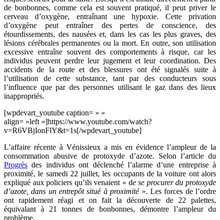
de bonbonnes, comme cela est souvent pratiqué, il peut priver le
cerveau d’oxygène, entraînant une hypoxie. Cette privation
d’oxygène peut entraîner des pertes de conscience, des
étourdissements, des nausées et, dans les cas les plus graves, des
lésions cérébrales permanentes ou la mort. En outre, son utilisation
excessive entraîne souvent des comportements à risque, car les
individus peuvent perdre leur jugement et leur coordination. Des
accidents de la route et des blessures ont été signalés suite à
l’utilisation de cette substance, tant par des conducteurs sous
l’influence que par des personnes utilisant le gaz dans des lieux
inappropriés.
[wpdevart_youtube caption= » »
align= »left »]https://www.youtube.com/watch?
v=R6VBjIonFlY&t=1s[/wpdevart_youtube]
L’affaire récente à Vénissieux a mis en évidence l’ampleur de la
consommation abusive de protoxyde d’azote. Selon l’article du
Progrès
des individus ont déclenché l’alarme d’une entreprise à
proximité, le samedi 22 juillet, les occupants de la voiture ont alors
expliqué aux policiers qu’ils venaient « d
e se procurer du protoxyde
d’azote, dans un entrepôt situé à proximité
». Les forces de l’ordre
ont rapidement réagi et on fait la découverte de 22 palettes,
équivalant à 21 tonnes de bonbonnes, démontre l’ampleur du
problème.