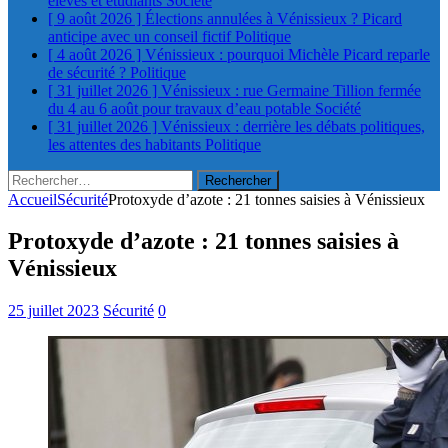
élèves et étudiants
Société
[ 9 août 2026 ]
Élections annulées à Vénissieux ? Picard
anticipe avec un conseil fictif
Politique
[ 4 août 2026 ]
Vénissieux : pourquoi Michèle Picard reparle
de sécurité ?
Politique
[ 31 juillet 2026 ]
Vénissieux : rue Germaine Tillion fermée
du 4 au 6 août pour travaux d’eau potable
Société
[ 31 juillet 2026 ]
Vénissieux : derrière les débats politiques,
les attentes des habitants
Politique
Rechercher :
Accueil
Sécurité
Protoxyde d’azote : 21 tonnes saisies à Vénissieux
Protoxyde d’azote : 21 tonnes saisies à
Vénissieux
25 juillet 2023
Sécurité
0