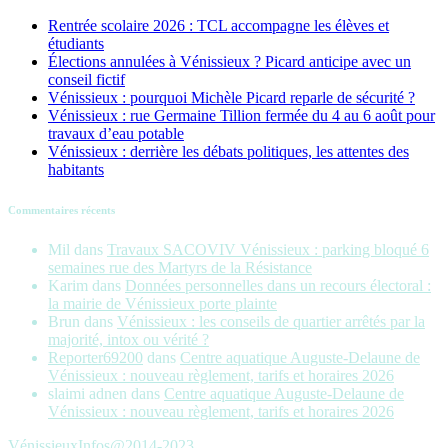
Rentrée scolaire 2026 : TCL accompagne les élèves et
étudiants
Élections annulées à Vénissieux ? Picard anticipe avec un
conseil fictif
Vénissieux : pourquoi Michèle Picard reparle de sécurité ?
Vénissieux : rue Germaine Tillion fermée du 4 au 6 août pour
travaux d’eau potable
Vénissieux : derrière les débats politiques, les attentes des
habitants
Commentaires récents
Mil
dans
Travaux SACOVIV Vénissieux : parking bloqué 6
semaines rue des Martyrs de la Résistance
Karim
dans
Données personnelles dans un recours électoral :
la mairie de Vénissieux porte plainte
Brun
dans
Vénissieux : les conseils de quartier arrêtés par la
majorité, intox ou vérité ?
Reporter69200
dans
Centre aquatique Auguste-Delaune de
Vénissieux : nouveau règlement, tarifs et horaires 2026
slaimi adnen
dans
Centre aquatique Auguste-Delaune de
Vénissieux : nouveau règlement, tarifs et horaires 2026
VénissieuxInfos@2014-2023