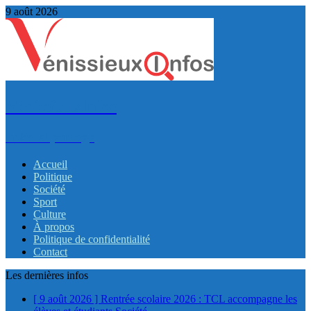
9 août 2026
VénissieuxInfos
Infos et partage
Accueil
Politique
Société
Sport
Culture
À propos
Politique de confidentialité
Contact
Les dernières infos
[ 9 août 2026 ]
Rentrée scolaire 2026 : TCL accompagne les