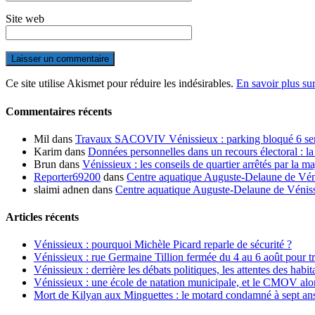
Site web
Ce site utilise Akismet pour réduire les indésirables.
En savoir plus su
Commentaires récents
Mil
dans
Travaux SACOVIV Vénissieux : parking bloqué 6 sema
Karim
dans
Données personnelles dans un recours électoral : la
Brun
dans
Vénissieux : les conseils de quartier arrêtés par la ma
Reporter69200
dans
Centre aquatique Auguste-Delaune de Vénis
slaimi adnen
dans
Centre aquatique Auguste-Delaune de Vénissi
Articles récents
Vénissieux : pourquoi Michèle Picard reparle de sécurité ?
Vénissieux : rue Germaine Tillion fermée du 4 au 6 août pour t
Vénissieux : derrière les débats politiques, les attentes des habit
Vénissieux : une école de natation municipale, et le CMOV alo
Mort de Kilyan aux Minguettes : le motard condamné à sept an