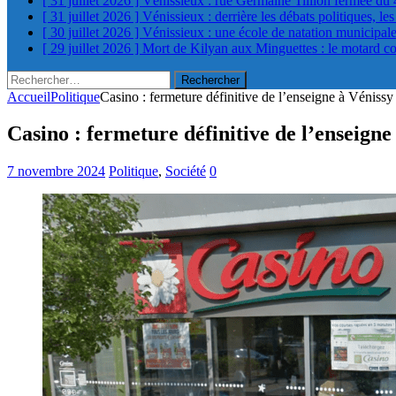
[ 31 juillet 2026 ]
Vénissieux : rue Germaine Tillion fermée du 
[ 31 juillet 2026 ]
Vénissieux : derrière les débats politiques, le
[ 30 juillet 2026 ]
Vénissieux : une école de natation municipa
[ 29 juillet 2026 ]
Mort de Kilyan aux Minguettes : le motard c
Rechercher :
Accueil
Politique
Casino : fermeture définitive de l’enseigne à Vénissy
Casino : fermeture définitive de l’enseigne
7 novembre 2024
Politique
,
Société
0