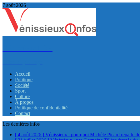
7 août 2026
VénissieuxInfos
Infos et partage
Accueil
Politique
Société
Sport
Culture
À propos
Politique de confidentialité
Contact
Les dernières infos
[ 4 août 2026 ]
Vénissieux : pourquoi Michèle Picard reparle de