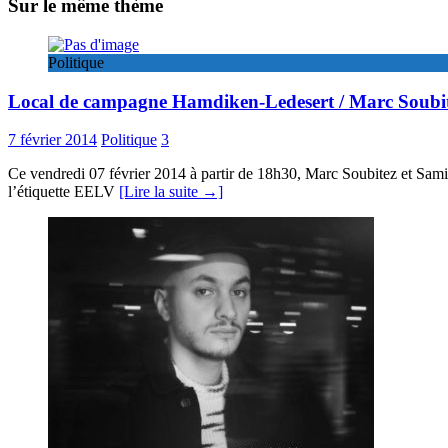
Sur le même thème
Politique
Local de campagne Hamdiken-Ledesert / Marc Soubi
7 février 2014
Politique
3
Ce vendredi 07 février 2014 à partir de 18h30, Marc Soubitez et Sam
l’étiquette EELV
[Lire la suite →]