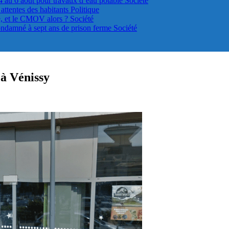
4 au 6 août pour travaux d’eau potable
Société
s attentes des habitants
Politique
le, et le CMOV alors ?
Société
ondamné à sept ans de prison ferme
Société
 à Vénissy