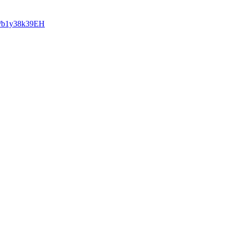
om/b1y38k39EH