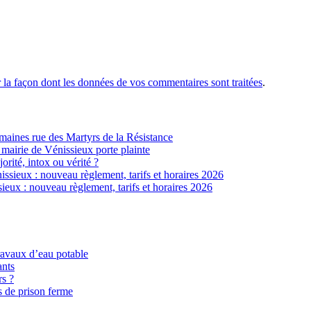
r la façon dont les données de vos commentaires sont traitées
.
ines rue des Martyrs de la Résistance
 mairie de Vénissieux porte plainte
jorité, intox ou vérité ?
sieux : nouveau règlement, tarifs et horaires 2026
eux : nouveau règlement, tarifs et horaires 2026
ravaux d’eau potable
ants
rs ?
s de prison ferme