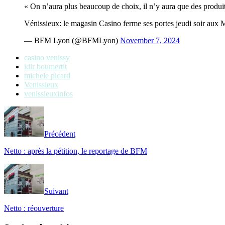
« On n’aura plus beaucoup de choix, il n’y aura que des produit
Vénissieux: le magasin Casino ferme ses portes jeudi soir aux Mi
— BFM Lyon (@BFMLyon)
November 7, 2024
casino venissy
idir boumertit
michele picard
Venissieux
venissieuxinfos
Précédent
Netto : après la pétition, le reportage de BFM
Suivant
Netto : réouverture