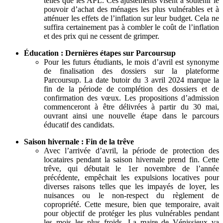
telles que les APL. Ces ajustements visent à soutenir le
pouvoir d’achat des ménages les plus vulnérables et à
atténuer les effets de l’inflation sur leur budget. Cela ne
suffira certainement pas à combler le coût de l’inflation
et des prix qui ne cessent de grimper.
Éducation : Dernières étapes sur Parcoursup
Pour les futurs étudiants, le mois d’avril est synonyme
de finalisation des dossiers sur la plateforme
Parcoursup. La date butoir du 3 avril 2024 marque la
fin de la période de complétion des dossiers et de
confirmation des vœux. Les propositions d’admission
commenceront à être délivrées à partir du 30 mai,
ouvrant ainsi une nouvelle étape dans le parcours
éducatif des candidats.
Saison hivernale : Fin de la trêve
Avec l’arrivée d’avril, la période de protection des
locataires pendant la saison hivernale prend fin. Cette
trêve, qui débutait le 1er novembre de l’année
précédente, empêchait les expulsions locatives pour
diverses raisons telles que les impayés de loyer, les
nuisances ou le non-respect du règlement de
copropriété. Cette mesure, bien que temporaire, avait
pour objectif de protéger les plus vulnérables pendant
les mois les plus froids. La maire de Vénissieux va