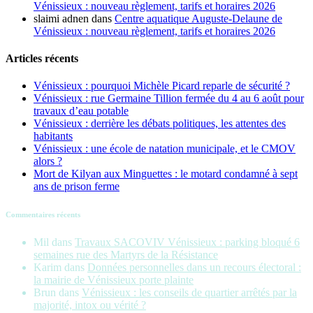
Vénissieux : nouveau règlement, tarifs et horaires 2026
slaimi adnen
dans
Centre aquatique Auguste-Delaune de
Vénissieux : nouveau règlement, tarifs et horaires 2026
Articles récents
Vénissieux : pourquoi Michèle Picard reparle de sécurité ?
Vénissieux : rue Germaine Tillion fermée du 4 au 6 août pour
travaux d’eau potable
Vénissieux : derrière les débats politiques, les attentes des
habitants
Vénissieux : une école de natation municipale, et le CMOV
alors ?
Mort de Kilyan aux Minguettes : le motard condamné à sept
ans de prison ferme
Commentaires récents
Mil
dans
Travaux SACOVIV Vénissieux : parking bloqué 6
semaines rue des Martyrs de la Résistance
Karim
dans
Données personnelles dans un recours électoral :
la mairie de Vénissieux porte plainte
Brun
dans
Vénissieux : les conseils de quartier arrêtés par la
majorité, intox ou vérité ?