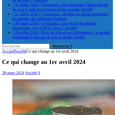
de sécurité ?
Politique
[ 31 juillet 2026 ]
Vénissieux : rue Germaine Tillion fermée
du 4 au 6 août pour travaux d’eau potable
Société
[ 31 juillet 2026 ]
Vénissieux : derrière les débats politiques,
les attentes des habitants
Politique
[ 30 juillet 2026 ]
Vénissieux : une école de natation
municipale, et le CMOV alors ?
Société
[ 29 juillet 2026 ]
Mort de Kilyan aux Minguettes : le motard
condamné à sept ans de prison ferme
Société
Rechercher :
Accueil
Société
Ce qui change au 1er avril 2024
Ce qui change au 1er avril 2024
28 mars 2024
Société
0