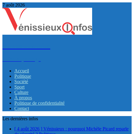
7 août 2026
VénissieuxInfos
Infos et partage
Accueil
Politique
Société
Sport
Culture
À propos
Politique de confidentialité
Contact
Les dernières infos
[ 4 août 2026 ]
Vénissieux : pourquoi Michèle Picard reparle