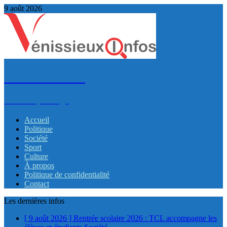
9 août 2026
VénissieuxInfos
Infos et partage
Accueil
Politique
Société
Sport
Culture
À propos
Politique de confidentialité
Contact
Les dernières infos
[ 9 août 2026 ]
Rentrée scolaire 2026 : TCL accompagne les