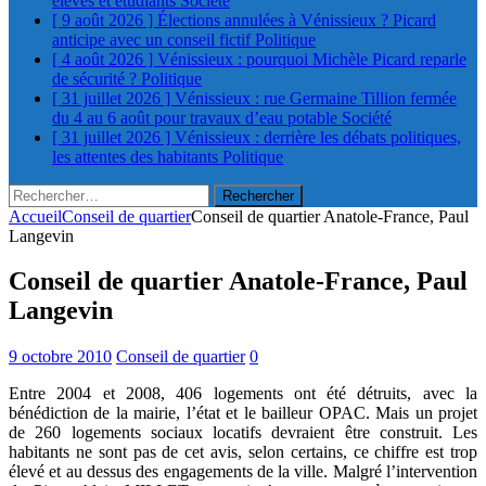
élèves et étudiants
Société
[ 9 août 2026 ]
Élections annulées à Vénissieux ? Picard
anticipe avec un conseil fictif
Politique
[ 4 août 2026 ]
Vénissieux : pourquoi Michèle Picard reparle
de sécurité ?
Politique
[ 31 juillet 2026 ]
Vénissieux : rue Germaine Tillion fermée
du 4 au 6 août pour travaux d’eau potable
Société
[ 31 juillet 2026 ]
Vénissieux : derrière les débats politiques,
les attentes des habitants
Politique
Rechercher :
Accueil
Conseil de quartier
Conseil de quartier Anatole-France, Paul
Langevin
Conseil de quartier Anatole-France, Paul
Langevin
9 octobre 2010
Conseil de quartier
0
Entre 2004 et 2008, 406 logements ont été détruits, avec la
bénédiction de la mairie, l’état et le bailleur OPAC. Mais un projet
de 260 logements sociaux locatifs devraient être construit. Les
habitants ne sont pas de cet avis, selon certains, ce chiffre est trop
élevé et au dessus des engagements de la ville. Malgré l’intervention