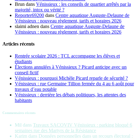
Brun
dans
Vénissieux : les conseils de quartier arrêtés par la
majorité, intox ou vérité ?
Reporter69200
dans
Centre aquatique Auguste-Delaune de
Vénissieux : nouveau règlement, tarifs et horaires 2026
slaimi adnen
dans
Centre aquatique Auguste-Delaune de
Vénissieux : nouveau règlement, tarifs et horaires 2026
Articles récents
Rentrée scolaire 2026 : TCL accompagne les élèves et
étudiants
Élections annulées à Vénissieux ? Picard anticipe avec un
conseil fictif
Vénissieux : pourquoi Michèle Picard reparle de sécurité ?
Vénissieux : rue Germaine Tillion fermée du 4 au 6 août pour
travaux d’eau potable
Vénissieux : derrière les débats politiques, les attentes des
habitants
Commentaires récents
Mil
dans
Travaux SACOVIV Vénissieux : parking bloqué 6
semaines rue des Martyrs de la Résistance
Karim
dans
Données personnelles dans un recours électoral :