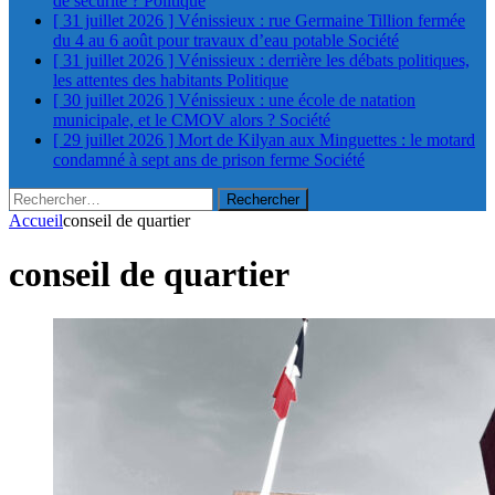
de sécurité ?
Politique
[ 31 juillet 2026 ]
Vénissieux : rue Germaine Tillion fermée
du 4 au 6 août pour travaux d’eau potable
Société
[ 31 juillet 2026 ]
Vénissieux : derrière les débats politiques,
les attentes des habitants
Politique
[ 30 juillet 2026 ]
Vénissieux : une école de natation
municipale, et le CMOV alors ?
Société
[ 29 juillet 2026 ]
Mort de Kilyan aux Minguettes : le motard
condamné à sept ans de prison ferme
Société
Rechercher :
Accueil
conseil de quartier
conseil de quartier