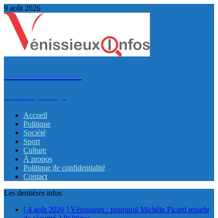
9 août 2026
VénissieuxInfos
Infos et partage
Accueil
Politique
Société
Sport
Culture
À propos
Politique de confidentialité
Contact
Les dernières infos
[ 4 août 2026 ]
Vénissieux : pourquoi Michèle Picard reparle