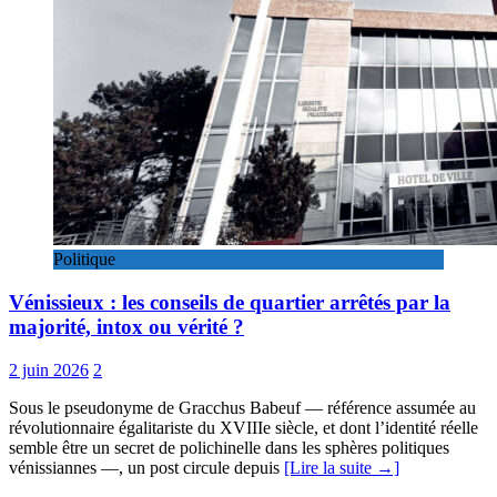
Politique
Vénissieux : les conseils de quartier arrêtés par la
majorité, intox ou vérité ?
2 juin 2026
2
Sous le pseudonyme de Gracchus Babeuf — référence assumée au
révolutionnaire égalitariste du XVIIIe siècle, et dont l’identité réelle
semble être un secret de polichinelle dans les sphères politiques
vénissiannes —, un post circule depuis
[Lire la suite →]