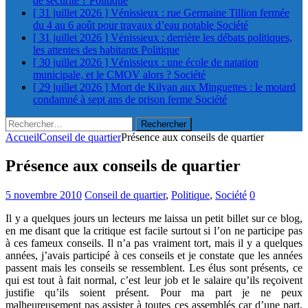
de sécurité ?
Politique
[ 31 juillet 2026 ]
Vénissieux : rue Germaine Tillion fermée
du 4 au 6 août pour travaux d’eau potable
Société
[ 31 juillet 2026 ]
Vénissieux : derrière les débats politiques,
les attentes des habitants
Politique
[ 30 juillet 2026 ]
Vénissieux : une école de natation
municipale, et le CMOV alors ?
Société
[ 29 juillet 2026 ]
Mort de Kilyan aux Minguettes : le motard
condamné à sept ans de prison ferme
Société
Rechercher :
Accueil
Conseil de quartier
Présence aux conseils de quartier
Présence aux conseils de quartier
5 novembre 2010
Conseil de quartier
,
Politique
,
Société
0
Il y a quelques jours un lecteurs me laissa un petit billet sur ce blog,
en me disant que la critique est facile surtout si l’on ne participe pas
à ces fameux conseils. Il n’a pas vraiment tort, mais il y a quelques
années, j’avais participé à ces conseils et je constate que les années
passent mais les conseils se ressemblent. Les élus sont présents, ce
qui est tout à fait normal, c’est leur job et le salaire qu’ils reçoivent
justifie qu’ils soient présent. Pour ma part je ne peux
malheureusement pas assister à toutes ces assemblés car d’une part,