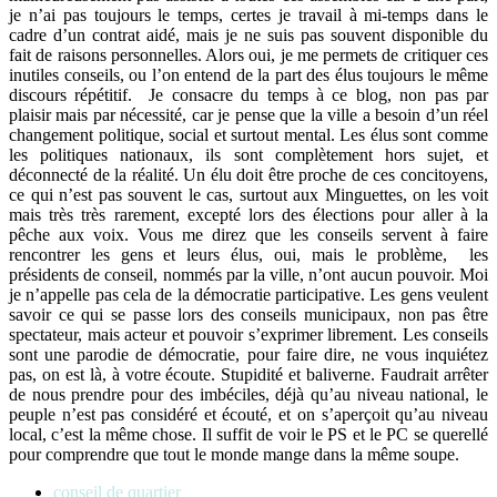
je n’ai pas toujours le temps, certes je travail à mi-temps dans le
cadre d’un contrat aidé, mais je ne suis pas souvent disponible du
fait de raisons personnelles. Alors oui, je me permets de critiquer ces
inutiles conseils, ou l’on entend de la part des élus toujours le même
discours répétitif. Je consacre du temps à ce blog, non pas par
plaisir mais par nécessité, car je pense que la ville a besoin d’un réel
changement politique, social et surtout mental. Les élus sont comme
les politiques nationaux, ils sont complètement hors sujet, et
déconnecté de la réalité. Un élu doit être proche de ces concitoyens,
ce qui n’est pas souvent le cas, surtout aux Minguettes, on les voit
mais très très rarement, excepté lors des élections pour aller à la
pêche aux voix. Vous me direz que les conseils servent à faire
rencontrer les gens et leurs élus, oui, mais le problème, les
présidents de conseil, nommés par la ville, n’ont aucun pouvoir. Moi
je n’appelle pas cela de la démocratie participative. Les gens veulent
savoir ce qui se passe lors des conseils municipaux, non pas être
spectateur, mais acteur et pouvoir s’exprimer librement. Les conseils
sont une parodie de démocratie, pour faire dire, ne vous inquiétez
pas, on est là, à votre écoute. Stupidité et baliverne. Faudrait arrêter
de nous prendre pour des imbéciles, déjà qu’au niveau national, le
peuple n’est pas considéré et écouté, et on s’aperçoit qu’au niveau
local, c’est la même chose. Il suffit de voir le PS et le PC se querellé
pour comprendre que tout le monde mange dans la même soupe.
conseil de quartier