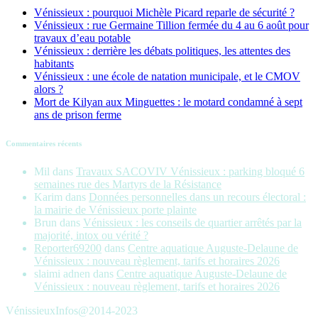
Vénissieux : pourquoi Michèle Picard reparle de sécurité ?
Vénissieux : rue Germaine Tillion fermée du 4 au 6 août pour
travaux d’eau potable
Vénissieux : derrière les débats politiques, les attentes des
habitants
Vénissieux : une école de natation municipale, et le CMOV
alors ?
Mort de Kilyan aux Minguettes : le motard condamné à sept
ans de prison ferme
Commentaires récents
Mil
dans
Travaux SACOVIV Vénissieux : parking bloqué 6
semaines rue des Martyrs de la Résistance
Karim
dans
Données personnelles dans un recours électoral :
la mairie de Vénissieux porte plainte
Brun
dans
Vénissieux : les conseils de quartier arrêtés par la
majorité, intox ou vérité ?
Reporter69200
dans
Centre aquatique Auguste-Delaune de
Vénissieux : nouveau règlement, tarifs et horaires 2026
slaimi adnen
dans
Centre aquatique Auguste-Delaune de
Vénissieux : nouveau règlement, tarifs et horaires 2026
VénissieuxInfos@2014-2023