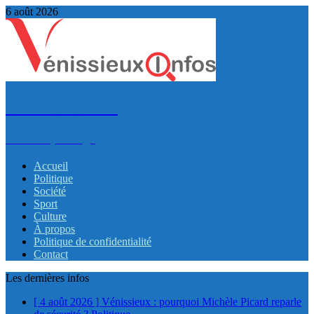
6 août 2026
VénissieuxInfos
Infos et partage
Accueil
Politique
Société
Sport
Culture
À propos
Politique de confidentialité
Contact
Les dernières infos
[ 4 août 2026 ]
Vénissieux : pourquoi Michèle Picard reparle