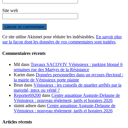
Site web
Ce site utilise Akismet pour réduire les indésirables.
En savoir plus
sur la façon dont les données de vos commentaires sont traitées
.
Commentaires récents
Mil
dans
Travaux SACOVIV Vénissieux : parking bloqué 6
semaines rue des Martyrs de la Résistance
Karim
dans
Données personnelles dans un recours électoral :
la mairie de Vénissieux porte plainte
Brun
dans
Vénissieux : les conseils de quartier arrêtés par la
majorité, intox ou vérité ?
Reporter69200
dans
Centre aquatique Auguste-Delaune de
Vénissieux : nouveau règlement, tarifs et horaires 2026
slaimi adnen
dans
Centre aquatique Auguste-Delaune de
Vénissieux : nouveau règlement, tarifs et horaires 2026
Articles récents