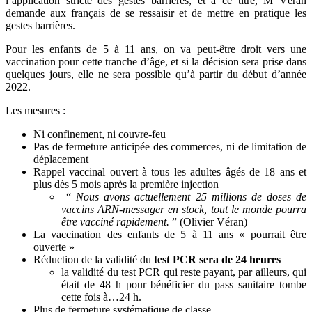
l’application stricte des gestes barrières, et à ce titre, M Véran
demande aux français de se ressaisir et de mettre en pratique les
gestes barrières.
Pour les enfants de 5 à 11 ans, on va peut-être droit vers une
vaccination pour cette tranche d’âge, et si la décision sera prise dans
quelques jours, elle ne sera possible qu’à partir du début d’année
2022.
Les mesures :
Ni confinement, ni couvre-feu
Pas de fermeture anticipée des commerces, ni de limitation de
déplacement
Rappel vaccinal ouvert à tous les adultes âgés de 18 ans et
plus dès 5 mois après la première injection
“
Nous avons actuellement 25 millions de doses de
vaccins ARN-messager en stock, tout le monde pourra
être vacciné rapidement.
” (Olivier Véran)
La vaccination des enfants de 5 à 11 ans « pourrait être
ouverte »
Réduction de la validité du
test PCR sera de 24 heures
la validité du test PCR qui reste payant, par ailleurs, qui
était de 48 h pour bénéficier du pass sanitaire tombe
cette fois à…24 h.
Plus de fermeture systématique de classe