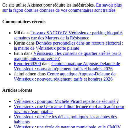
Ce site utilise Akismet pour réduire les indésirables.
En savoir plus
sur la façon dont les données de vos commentaires sont traitées
.
Commentaires récents
Mil
dans
Travaux SACOVIV Vénissieux : parking bloqué 6
semaines rue des Martyrs de la Résistance
Karim
dans
Données personnelles dans un recours électoral :
la mairie de Vénissieux porte plainte
Brun
dans
Vénissieux : les conseils de quartier arrêtés par la
majorité, intox ou vérité ?
Reporter69200
dans
Centre aquatique Auguste-Delaune de
Vénissieux : nouveau règlement, tarifs et horaires 2026
slaimi adnen
dans
Centre aquatique Auguste-Delaune de
Vénissieux : nouveau règlement, tarifs et horaires 2026
Articles récents
Vénissieux : pourquoi Michèle Picard reparle de sécurité ?
Vénissieux : rue Germaine Tillion fermée du 4 au 6 août pour
travaux d’eau potable
Vénissieux : derrière les débats politiques, les attentes des
habitants
Vénissieux : une école de natation municipale, et le CMOV