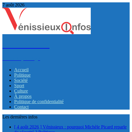
7 août 2026
VénissieuxInfos
Infos et partage
Accueil
Politique
Société
Sport
Culture
À propos
Politique de confidentialité
Contact
Les dernières infos
[ 4 août 2026 ]
Vénissieux : pourquoi Michèle Picard reparle