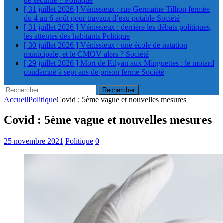
de sécurité ?
Politique
[ 31 juillet 2026 ]
Vénissieux : rue Germaine Tillion fermée
du 4 au 6 août pour travaux d’eau potable
Société
[ 31 juillet 2026 ]
Vénissieux : derrière les débats politiques,
les attentes des habitants
Politique
[ 30 juillet 2026 ]
Vénissieux : une école de natation
municipale, et le CMOV alors ?
Société
[ 29 juillet 2026 ]
Mort de Kilyan aux Minguettes : le motard
condamné à sept ans de prison ferme
Société
Rechercher :
Accueil
Politique
Covid : 5ème vague et nouvelles mesures
Covid : 5ème vague et nouvelles mesures
25 novembre 2021
Politique
0