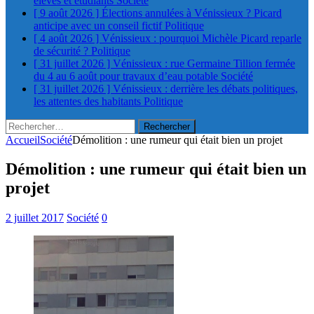
élèves et étudiants
Société
[ 9 août 2026 ]
Élections annulées à Vénissieux ? Picard
anticipe avec un conseil fictif
Politique
[ 4 août 2026 ]
Vénissieux : pourquoi Michèle Picard reparle
de sécurité ?
Politique
[ 31 juillet 2026 ]
Vénissieux : rue Germaine Tillion fermée
du 4 au 6 août pour travaux d’eau potable
Société
[ 31 juillet 2026 ]
Vénissieux : derrière les débats politiques,
les attentes des habitants
Politique
Rechercher :
Accueil
Société
Démolition : une rumeur qui était bien un projet
Démolition : une rumeur qui était bien un
projet
2 juillet 2017
Société
0