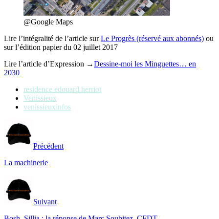
@Google Maps
Lire l’intégralité de l’article sur
Le Progrès (réservé aux abonnés)
ou
sur l’édition papier du 02 juillet 2017
Lire l’article d’Expression →
Dessine-moi les Minguettes… en
2030
residence edouard herriot
Venissieux
venissieuxinfos
Précédent
La machinerie
Suivant
Bosh, Sillia : la réponse de Marc Soubitez, CFDT