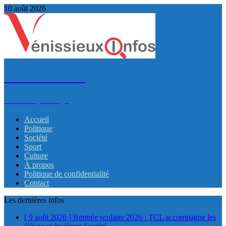
10 août 2026
VénissieuxInfos
Infos et partage
Accueil
Politique
Société
Sport
Culture
À propos
Politique de confidentialité
Contact
Les dernières infos
[ 9 août 2026 ]
Rentrée scolaire 2026 : TCL accompagne les