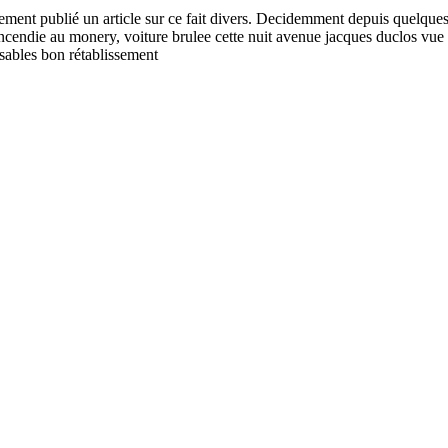
stement publié un article sur ce fait divers. Decidemment depuis quelqu
 incendie au monery, voiture brulee cette nuit avenue jacques duclos vue c
ables bon rétablissement