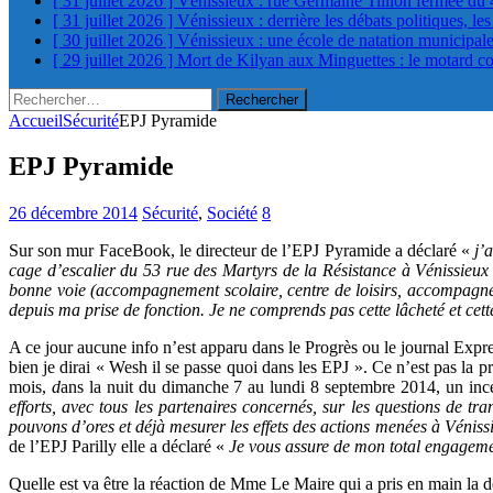
[ 31 juillet 2026 ]
Vénissieux : rue Germaine Tillion fermée du 
[ 31 juillet 2026 ]
Vénissieux : derrière les débats politiques, le
[ 30 juillet 2026 ]
Vénissieux : une école de natation municipa
[ 29 juillet 2026 ]
Mort de Kilyan aux Minguettes : le motard c
Rechercher :
Accueil
Sécurité
EPJ Pyramide
EPJ Pyramide
26 décembre 2014
Sécurité
,
Société
8
Sur son mur FaceBook, le directeur de l’EPJ Pyramide a déclaré «
j’
cage d’escalier du 53 rue des Martyrs de la Résistance à Vénissieux
bonne voie (accompagnement scolaire, centre de loisirs, accompagneme
depuis ma prise de fonction. Je ne comprends pas cette lâcheté et cet
A ce jour aucune info n’est apparu dans le Progrès ou le journal Express
bien je dirai « Wesh il se passe quoi dans les EPJ ». Ce n’est pas la 
mois,
d
ans la nuit du dimanche 7 au lundi 8 septembre 2014, un inc
efforts, avec tous les partenaires concernés, sur les questions de tr
pouvons d’ores et déjà mesurer les effets des actions menées à Vénissi
de l’EPJ Parilly elle a déclaré «
Je vous assure de mon total engagement 
Quelle est va être la réaction de Mme Le Maire qui a pris en main la d