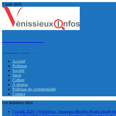
7 août 2026
VénissieuxInfos
Infos et partage
Accueil
Politique
Société
Sport
Culture
À propos
Politique de confidentialité
Contact
Les dernières infos
[ 4 août 2026 ]
Vénissieux : pourquoi Michèle Picard reparle de