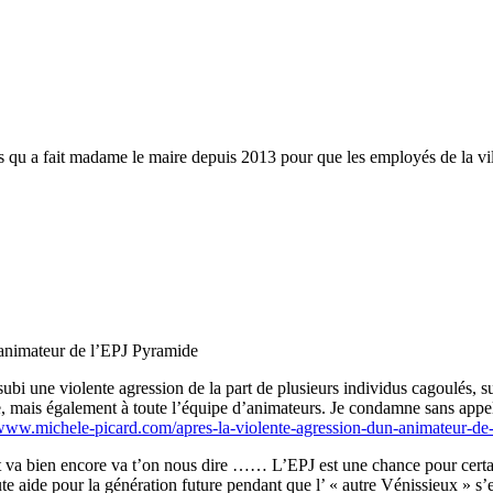
s qu a fait madame le maire depuis 2013 pour que les employés de la vill
 animateur de l’EPJ Pyramide
bi une violente agression de la part de plusieurs individus cagoulés, s
re, mais également à toute l’équipe d’animateurs. Je condamne sans appel
/www.michele-picard.com/apres-la-violente-agression-dun-animateur-de
ut va bien encore va t’on nous dire …… L’EPJ est une chance pour certai
toute aide pour la génération future pendant que l’ « autre Vénissieux » 