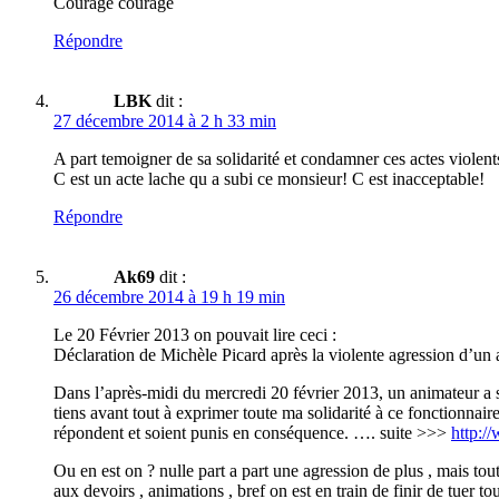
Courage courage
Répondre
LBK
dit :
27 décembre 2014 à 2 h 33 min
A part temoigner de sa solidarité et condamner ces actes violent
C est un acte lache qu a subi ce monsieur! C est inacceptable!
Répondre
Ak69
dit :
26 décembre 2014 à 19 h 19 min
Le 20 Février 2013 on pouvait lire ceci :
Déclaration de Michèle Picard après la violente agression d’un
Dans l’après-midi du mercredi 20 février 2013, un animateur a su
tiens avant tout à exprimer toute ma solidarité à ce fonctionnai
répondent et soient punis en conséquence. …. suite >>>
http:/
Ou en est on ? nulle part a part une agression de plus , mais to
aux devoirs , animations , bref on est en train de finir de tuer 