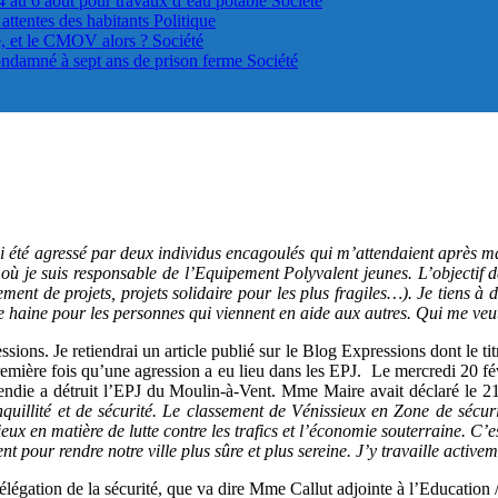
4 au 6 août pour travaux d’eau potable
Société
s attentes des habitants
Politique
le, et le CMOV alors ?
Société
ondamné à sept ans de prison ferme
Société
ai été agressé par deux individus encagoulés qui m’attendaient après ma
 où je suis responsable de l’Equipement Polyvalent jeunes. L’objectif
nt de projets, projets solidaire pour les plus fragiles…). Je tiens à 
te haine pour les personnes qui viennent en aide aux autres. Qui me ve
ions. Je retiendrai un article publié sur le Blog Expressions dont le tit
première fois qu’une agression a eu lieu dans les EPJ. Le mercredi 20 fé
endie a détruit l’EPJ du Moulin-à-Vent. Mme Maire avait déclaré le 2
anquillité et de sécurité. Le classement de Vénissieux en Zone de sécur
eux en matière de lutte contre les trafics et l’économie souterraine. C
pour rendre notre ville plus sûre et plus sereine. J’y travaille activeme
élégation de la sécurité, que va dire Mme Callut adjointe à l’Education 