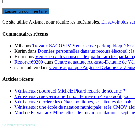
Ce site utilise Akismet pour réduire les indésirables.
En savoir plus su
Commentaires récents
Mil
dans
Travaux SACOVIV Vénissieux : parking bloqué 6 sema
Karim
dans
Données personnelles dans un recours électoral : la
Brun
dans
Vénissieux : les conseils de quartier arrêtés par la ma
Reporter69200
dans
Centre aquatique Auguste-Delaune de Vénis
slaimi adnen
dans
Centre aquatique Auguste-Delaune de Vénissi
Articles récents
Vénissieux : pourquoi Michèle Picard reparle de sécurité ?
Vénissieux : rue Germaine Tillion fermée du 4 au 6 août pour t
Vénissieux : derrière les débats politiques, les attentes des habit
Vénissieux : une école de natation municipale, et le CMOV alo
Mort de Kilyan aux Minguettes : le motard condamné à sept an
Commentaires récents