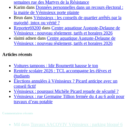
semaines rue des Martyrs de la Résistance
Karim
dans
Données personnelles dans un recours électoral :
la mairie de Vénissieux porte plainte
Brun
dans
Vénissieux : les conseils de quartier arrêtés par la
majorité, intox ou vérité ?
Reporter69200
dans
Centre aquatique Auguste-Delaune de
Vénissieux : nouveau règlement, tarifs et horaires 2026
slaimi adnen
dans
Centre aquatique Auguste-Delaune de
Vénissieux : nouveau règlement, tarifs et horaires 2026
Articles récents
Voitures tampons : Idir Boumertit hausse le ton
Rentrée scolaire 2026 : TCL accompagne les élèves et
étudiants
Élections annulées à Vénissieux ? Picard anticipe avec un
conseil fictif
Vénissieux : pourquoi Michèle Picard reparle de sécurité ?
Vénissieux : rue Germaine Tillion fermée du 4 au 6 août pour
travaux d’eau potable
Commentaires récents
Mil
dans
Travaux SACOVIV Vénissieux : parking bloqué 6