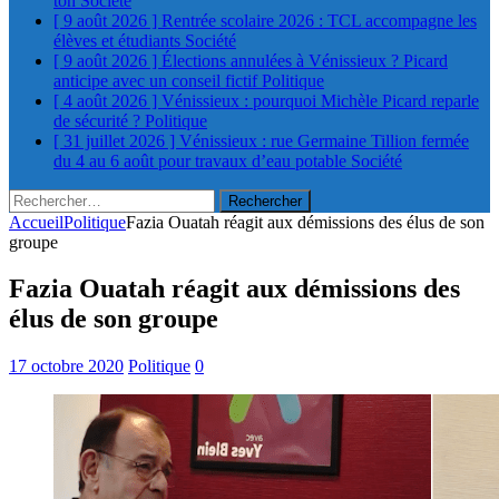
ton
Société
[ 9 août 2026 ]
Rentrée scolaire 2026 : TCL accompagne les
élèves et étudiants
Société
[ 9 août 2026 ]
Élections annulées à Vénissieux ? Picard
anticipe avec un conseil fictif
Politique
[ 4 août 2026 ]
Vénissieux : pourquoi Michèle Picard reparle
de sécurité ?
Politique
[ 31 juillet 2026 ]
Vénissieux : rue Germaine Tillion fermée
du 4 au 6 août pour travaux d’eau potable
Société
Rechercher :
Accueil
Politique
Fazia Ouatah réagit aux démissions des élus de son
groupe
Fazia Ouatah réagit aux démissions des
élus de son groupe
17 octobre 2020
Politique
0