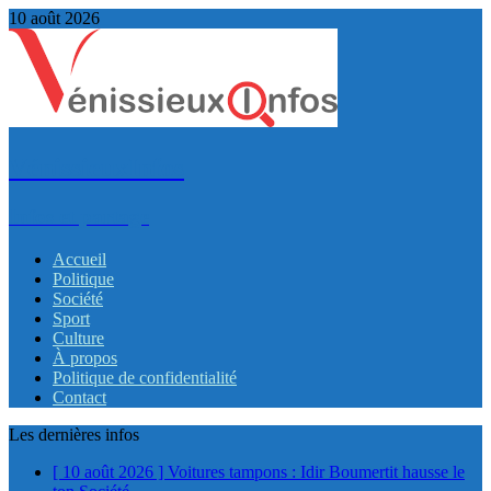
10 août 2026
VénissieuxInfos
Infos et partage
Accueil
Politique
Société
Sport
Culture
À propos
Politique de confidentialité
Contact
Les dernières infos
[ 10 août 2026 ]
Voitures tampons : Idir Boumertit hausse le