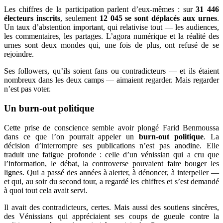
Les chiffres de la participation parlent d’eux-mêmes : sur
31 446
électeurs inscrits
, seulement
12 045 se sont déplacés aux urnes
.
Un taux d’abstention important, qui relativise tout — les audiences,
les commentaires, les partages. L’agora numérique et la réalité des
urnes sont deux mondes qui, une fois de plus, ont refusé de se
rejoindre.
Ses followers, qu’ils soient fans ou contradicteurs — et ils étaient
nombreux dans les deux camps — aimaient regarder. Mais regarder
n’est pas voter.
Un burn-out politique
Cette prise de conscience semble avoir plongé Farid Benmoussa
dans ce que l’on pourrait appeler un
burn-out politique
. La
décision d’interrompre ses publications n’est pas anodine. Elle
traduit une fatigue profonde : celle d’un vénissian qui a cru que
l’information, le débat, la controverse pouvaient faire bouger les
lignes. Qui a passé des années à alerter, à dénoncer, à interpeller —
et qui, au soir du second tour, a regardé les chiffres et s’est demandé
à quoi tout cela avait servi.
Il avait des contradicteurs, certes. Mais aussi des soutiens sincères,
des Vénissians qui appréciaient ses coups de gueule contre la