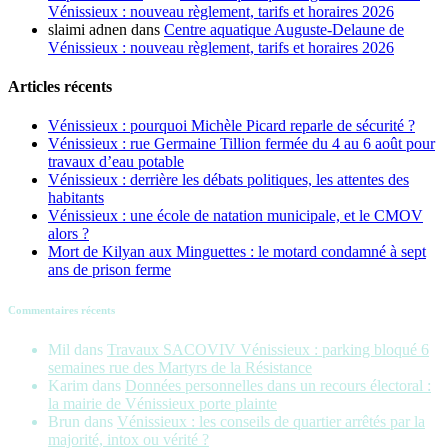
Vénissieux : nouveau règlement, tarifs et horaires 2026
slaimi adnen
dans
Centre aquatique Auguste-Delaune de
Vénissieux : nouveau règlement, tarifs et horaires 2026
Articles récents
Vénissieux : pourquoi Michèle Picard reparle de sécurité ?
Vénissieux : rue Germaine Tillion fermée du 4 au 6 août pour
travaux d’eau potable
Vénissieux : derrière les débats politiques, les attentes des
habitants
Vénissieux : une école de natation municipale, et le CMOV
alors ?
Mort de Kilyan aux Minguettes : le motard condamné à sept
ans de prison ferme
Commentaires récents
Mil
dans
Travaux SACOVIV Vénissieux : parking bloqué 6
semaines rue des Martyrs de la Résistance
Karim
dans
Données personnelles dans un recours électoral :
la mairie de Vénissieux porte plainte
Brun
dans
Vénissieux : les conseils de quartier arrêtés par la
majorité, intox ou vérité ?