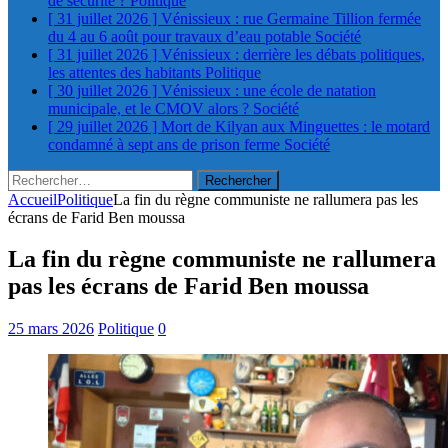
de sécurité ?
Politique
[ 31 juillet 2026 ]
Vénissieux : rue Germaine Tillion fermée
du 4 au 6 août pour travaux d’eau potable
Société
[ 31 juillet 2026 ]
Vénissieux : derrière les débats politiques,
les attentes des habitants
Politique
[ 30 juillet 2026 ]
Vénissieux : une école de natation
municipale, et le CMOV alors ?
Société
[ 29 juillet 2026 ]
Mort de Kilyan aux Minguettes : le motard
condamné à sept ans de prison ferme
Société
Rechercher :
Accueil
Politique
La fin du règne communiste ne rallumera pas les
écrans de Farid Ben moussa
La fin du règne communiste ne rallumera
pas les écrans de Farid Ben moussa
25 mars 2026
Politique
0