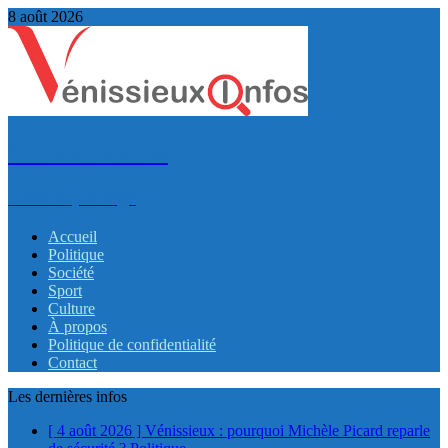
8 août 2026
VénissieuxInfos
Infos et partage
Accueil
Politique
Société
Sport
Culture
À propos
Politique de confidentialité
Contact
Les dernières infos
[ 4 août 2026 ]
Vénissieux : pourquoi Michèle Picard reparle