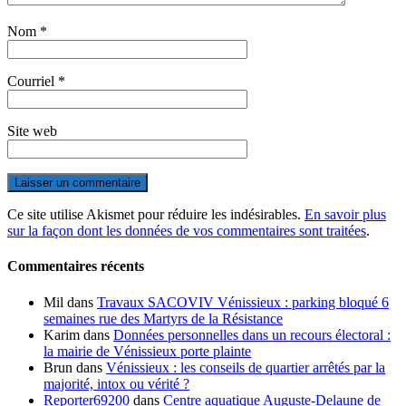
Nom
*
Courriel
*
Site web
Ce site utilise Akismet pour réduire les indésirables.
En savoir plus
sur la façon dont les données de vos commentaires sont traitées
.
Commentaires récents
Mil
dans
Travaux SACOVIV Vénissieux : parking bloqué 6
semaines rue des Martyrs de la Résistance
Karim
dans
Données personnelles dans un recours électoral :
la mairie de Vénissieux porte plainte
Brun
dans
Vénissieux : les conseils de quartier arrêtés par la
majorité, intox ou vérité ?
Reporter69200
dans
Centre aquatique Auguste-Delaune de