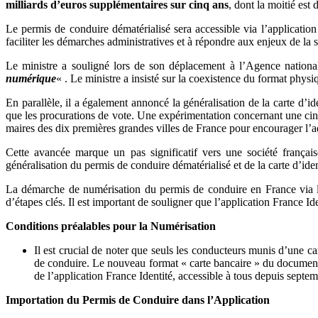
milliards d’euros supplémentaires sur cinq ans
, dont la moitié est
Le permis de conduire dématérialisé sera accessible via l’applicatio
faciliter les démarches administratives et à répondre aux enjeux de la
Le ministre a souligné lors de son déplacement à l’Agence nationale
numérique
« . Le ministre a insisté sur la coexistence du format physi
En parallèle, il a également annoncé la généralisation de la carte d’id
que les procurations de vote. Une expérimentation concernant une cin
maires des dix premières grandes villes de France pour encourager l’ad
Cette avancée marque un pas significatif vers une société français
généralisation du permis de conduire dématérialisé et de la carte d’ide
La démarche de numérisation du permis de conduire en France via l’
d’étapes clés. Il est important de souligner que l’application France Ide
Conditions préalables pour la Numérisation
Il est crucial de noter que seuls les conducteurs munis d’une ca
de conduire. Le nouveau format « carte bancaire » du document, i
de l’application France Identité, accessible à tous depuis septe
Importation du Permis de Conduire dans l’Application