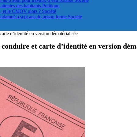
4 au 6 août pour travaux d’eau potable
Société
s attentes des habitants
Politique
le, et le CMOV alors ?
Société
ondamné à sept ans de prison ferme
Société
arte d’identité en version dématérialisée
onduire et carte d’identité en version déma