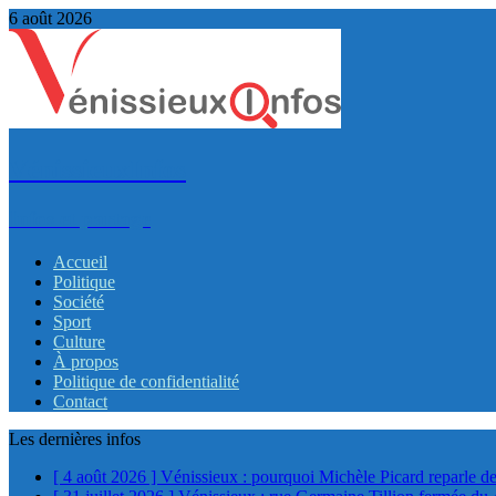
6 août 2026
VénissieuxInfos
Infos et partage
Accueil
Politique
Société
Sport
Culture
À propos
Politique de confidentialité
Contact
Les dernières infos
[ 4 août 2026 ]
Vénissieux : pourquoi Michèle Picard reparle de