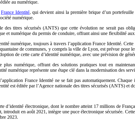
 dédiée au numérique.
n
France Identité
, qui devient ainsi la première brique d’un portefeuill
 société numérique.
 des titres sécurisés (ANTS) que cette évolution ne serait pas obliga
que et numérique du permis de conduire, offrant ainsi une flexibilité aux
entité numérique, toujours à travers l’application France Identité. Cette
quantaine de communes, y compris la ville de Lyon, est prévue pour le
option de cette carte d’identité numérique, avec une prévision de génér
e plus numérique, offrant des solutions pratiques tout en maintenan
ntité numérique représente une étape clé dans la modernisation des service
application France Identité ne se fait pas automatiquement. Chaque i
ntité est éditée par l’Agence nationale des titres sécurisés (ANTS) et doi
rte d’identité électronique, dont le nombre atteint 17 millions de Franç
ntroduit en août 2021, intègre une puce électronique sécurisée. Cette pu
mbre 2023.