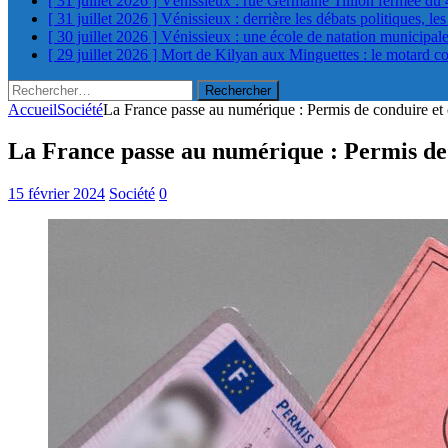
[ 31 juillet 2026 ]
Vénissieux : rue Germaine Tillion fermée du 
[ 31 juillet 2026 ]
Vénissieux : derrière les débats politiques, le
[ 30 juillet 2026 ]
Vénissieux : une école de natation municipa
[ 29 juillet 2026 ]
Mort de Kilyan aux Minguettes : le motard c
Rechercher :
Accueil
Société
La France passe au numérique : Permis de conduire et c
La France passe au numérique : Permis de c
15 février 2024
Société
0