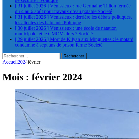
de sécurité ?
Politique
[ 31 juillet 2026 ]
Vénissieux : rue Germaine Tillion fermée
du 4 au 6 août pour travaux d’eau potable
Société
[ 31 juillet 2026 ]
Vénissieux : derrière les débats politiques,
les attentes des habitants
Politique
[ 30 juillet 2026 ]
Vénissieux : une école de natation
municipale, et le CMOV alors ?
Société
[ 29 juillet 2026 ]
Mort de Kilyan aux Minguettes : le motard
condamné à sept ans de prison ferme
Société
Rechercher :
Accueil
2024
février
Mois :
février 2024