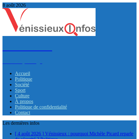
8 août 2026
VénissieuxInfos
Infos et partage
Accueil
Politique
Société
Sport
Culture
À propos
Politique de confidentialité
Contact
Les dernières infos
[ 4 août 2026 ]
Vénissieux : pourquoi Michèle Picard reparle