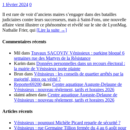
1 février 2024
0
Il est rare de voir d’anciens maires s’engager dans des batailles
judiciaires contre leurs successeurs, mais à Saint-Fons, une nouvelle
affaire vient illustrer ce phénomène et révélé sur le site de LyonMag.
Nathalie Frier, qui
[Lire la suite →]
Commentaires récents
Mil
dans
Travaux SACOVIV Vénissieux : parking bloqué 6
semaines rue des Martyrs de la Résistance
Karim
dans
Données personnelles dans un recours électoral :
la mairie de Vénissieux porte plainte
Brun
dans
Vénissieux : les conseils de quartier arrêtés par la
majorité, intox ou vérité ?
Reporter69200
dans
Centre aquatique Auguste-Delaune de
Vénissieux : nouveau règlement, tarifs et horaires 2026
slaimi adnen
dans
Centre aquatique Auguste-Delaune de
Vénissieux : nouveau règlement, tarifs et horaires 2026
Articles récents
Vénissieux : pourquoi Michèle Picard reparle de sécurité ?
Vénissieux : rue Germaine Tillion fermée du 4 au 6 août pour