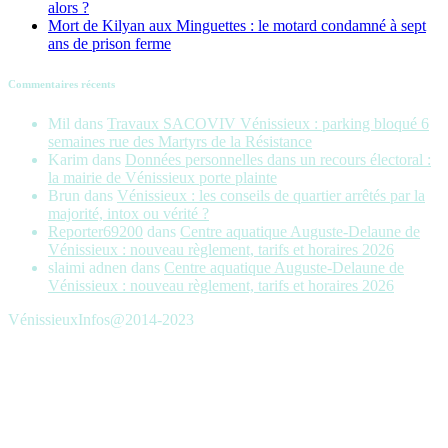
alors ?
Mort de Kilyan aux Minguettes : le motard condamné à sept
ans de prison ferme
Commentaires récents
Mil
dans
Travaux SACOVIV Vénissieux : parking bloqué 6
semaines rue des Martyrs de la Résistance
Karim
dans
Données personnelles dans un recours électoral :
la mairie de Vénissieux porte plainte
Brun
dans
Vénissieux : les conseils de quartier arrêtés par la
majorité, intox ou vérité ?
Reporter69200
dans
Centre aquatique Auguste-Delaune de
Vénissieux : nouveau règlement, tarifs et horaires 2026
slaimi adnen
dans
Centre aquatique Auguste-Delaune de
Vénissieux : nouveau règlement, tarifs et horaires 2026
VénissieuxInfos@2014-2023