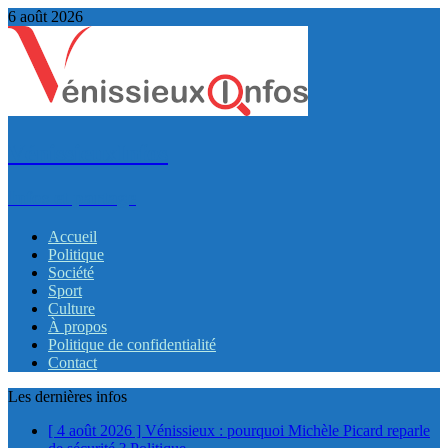
6 août 2026
VénissieuxInfos
Infos et partage
Accueil
Politique
Société
Sport
Culture
À propos
Politique de confidentialité
Contact
Les dernières infos
[ 4 août 2026 ]
Vénissieux : pourquoi Michèle Picard reparle