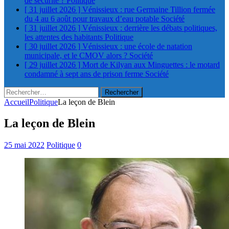
de sécurité ?
Politique
[ 31 juillet 2026 ]
Vénissieux : rue Germaine Tillion fermée
du 4 au 6 août pour travaux d’eau potable
Société
[ 31 juillet 2026 ]
Vénissieux : derrière les débats politiques,
les attentes des habitants
Politique
[ 30 juillet 2026 ]
Vénissieux : une école de natation
municipale, et le CMOV alors ?
Société
[ 29 juillet 2026 ]
Mort de Kilyan aux Minguettes : le motard
condamné à sept ans de prison ferme
Société
Rechercher :
Accueil
Politique
La leçon de Blein
La leçon de Blein
25 mai 2022
Politique
0