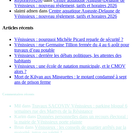
Reporter69200
dans
Centre aquatique Auguste-Delaune de
Vénissieux : nouveau règlement, tarifs et horaires 2026
slaimi adnen
dans
Centre aquatique Auguste-Delaune de
Vénissieux : nouveau règlement, tarifs et horaires 2026
Articles récents
Vénissieux : pourquoi Michèle Picard reparle de sécurité ?
Vénissieux : rue Germaine Tillion fermée du 4 au 6 août pour
travaux d’eau potable
Vénissieux : derrière les débats politiques, les attentes des
habitants
Vénissieux : une école de natation municipale, et le CMOV
alors ?
Mort de Kilyan aux Minguettes : le motard condamné à sept
ans de prison ferme
Commentaires récents
Mil
dans
Travaux SACOVIV Vénissieux : parking bloqué 6
semaines rue des Martyrs de la Résistance
Karim
dans
Données personnelles dans un recours électoral :
la mairie de Vénissieux porte plainte
Brun
dans
Vénissieux : les conseils de quartier arrêtés par la
majorité, intox ou vérité ?