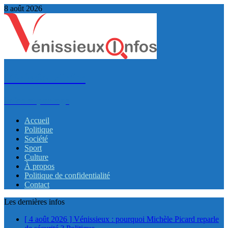
8 août 2026
VénissieuxInfos
Infos et partage
Accueil
Politique
Société
Sport
Culture
À propos
Politique de confidentialité
Contact
Les dernières infos
[ 4 août 2026 ]
Vénissieux : pourquoi Michèle Picard reparle