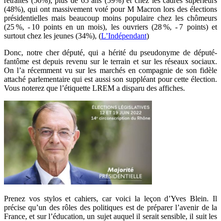
retraités (50%), plus de 65 ans (59%) et chez les cadres supérieurs
(48%), qui ont massivement voté pour M Macron lors des élections
présidentielles mais beaucoup moins populaire chez les chômeurs
(25 %, - 10 points en un mois), les ouvriers (28 %, - 7 points) et
surtout chez les jeunes (34%), (
L’Indépendant
)
Donc, notre cher député, qui a hérité du pseudonyme de député-
fantôme est depuis revenu sur le terrain et sur les réseaux sociaux.
On l’a récemment vu sur les marchés en compagnie de son fidèle
attaché parlementaire qui est aussi son suppléant pour cette élection.
Vous noterez que l’étiquette LREM a disparu des affiches.
Prenez vos stylos et cahiers, car voici la leçon d’Yves Blein. Il
précise qu’un des rôles des politiques est de préparer l’avenir de la
France, et sur l’éducation, un sujet auquel il serait sensible, il suit les