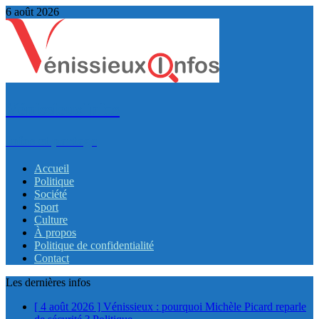
6 août 2026
VénissieuxInfos
Infos et partage
Accueil
Politique
Société
Sport
Culture
À propos
Politique de confidentialité
Contact
Les dernières infos
[ 4 août 2026 ]
Vénissieux : pourquoi Michèle Picard reparle