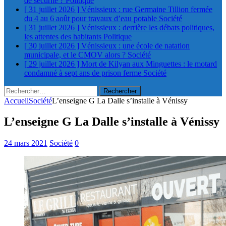
de sécurité ?
Politique
[ 31 juillet 2026 ]
Vénissieux : rue Germaine Tillion fermée
du 4 au 6 août pour travaux d’eau potable
Société
[ 31 juillet 2026 ]
Vénissieux : derrière les débats politiques,
les attentes des habitants
Politique
[ 30 juillet 2026 ]
Vénissieux : une école de natation
municipale, et le CMOV alors ?
Société
[ 29 juillet 2026 ]
Mort de Kilyan aux Minguettes : le motard
condamné à sept ans de prison ferme
Société
Rechercher :
Accueil
Société
L’enseigne G La Dalle s’installe à Vénissy
L’enseigne G La Dalle s’installe à Vénissy
24 mars 2021
Société
0