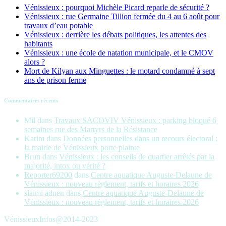
Vénissieux : pourquoi Michèle Picard reparle de sécurité ?
Vénissieux : rue Germaine Tillion fermée du 4 au 6 août pour
travaux d’eau potable
Vénissieux : derrière les débats politiques, les attentes des
habitants
Vénissieux : une école de natation municipale, et le CMOV
alors ?
Mort de Kilyan aux Minguettes : le motard condamné à sept
ans de prison ferme
Commentaires récents
Mil
dans
Travaux SACOVIV Vénissieux : parking bloqué 6
semaines rue des Martyrs de la Résistance
Karim
dans
Données personnelles dans un recours électoral :
la mairie de Vénissieux porte plainte
Brun
dans
Vénissieux : les conseils de quartier arrêtés par la
majorité, intox ou vérité ?
Reporter69200
dans
Centre aquatique Auguste-Delaune de
Vénissieux : nouveau règlement, tarifs et horaires 2026
slaimi adnen
dans
Centre aquatique Auguste-Delaune de
Vénissieux : nouveau règlement, tarifs et horaires 2026
VénissieuxInfos@2014-2023