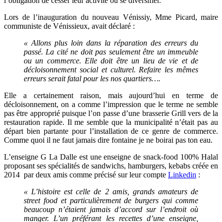
l’obligation de cesser leur activité ou se diversifier.
Lors de l’inauguration du nouveau Vénissiy, Mme Picard, maire
communiste de Vénissieux, avait déclaré :
« Allons plus loin dans la réparation des erreurs du
passé. La cité ne doit pas seulement être un immeuble
ou un commerce. Elle doit être un lieu de vie et de
décloisonnement social et culturel. Refaire les mêmes
erreurs serait fatal pour les nos quartiers….
Elle a certainement raison, mais aujourd’hui en terme de
décloisonnement, on a comme l’impression que le terme ne semble
pas être approprié puisque l’on passe d’une brasserie Grill vers de la
restauration rapide. Il me semble que la municipalité n’était pas au
départ bien partante pour l’installation de ce genre de commerce.
Comme quoi il ne faut jamais dire fontaine je ne boirai pas ton eau.
L’enseigne G La Dalle est une enseigne de snack-food 100% Halal
proposant ses spécialités de sandwichs, hamburgers, kebabs créée en
2014 par deux amis comme précisé sur leur compte
Linkedin
:
« L’histoire est celle de 2 amis, grands amateurs de
street food et particulièrement de burgers qui comme
beaucoup n’étaient jamais d’accord sur l’endroit où
manger. L’un préférant les recettes d’une enseigne,