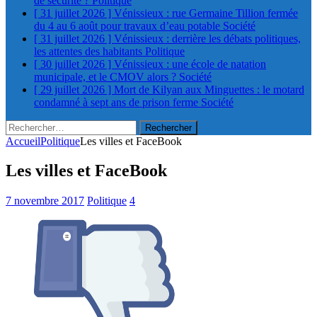
de sécurité ?
Politique
[ 31 juillet 2026 ]
Vénissieux : rue Germaine Tillion fermée
du 4 au 6 août pour travaux d’eau potable
Société
[ 31 juillet 2026 ]
Vénissieux : derrière les débats politiques,
les attentes des habitants
Politique
[ 30 juillet 2026 ]
Vénissieux : une école de natation
municipale, et le CMOV alors ?
Société
[ 29 juillet 2026 ]
Mort de Kilyan aux Minguettes : le motard
condamné à sept ans de prison ferme
Société
Rechercher :
Accueil
Politique
Les villes et FaceBook
Les villes et FaceBook
7 novembre 2017
Politique
4