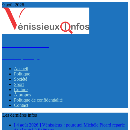
9 août 2026
VénissieuxInfos
Infos et partage
Accueil
Politique
Société
Sport
Culture
À propos
Politique de confidentialité
Contact
Les dernières infos
[ 4 août 2026 ]
Vénissieux : pourquoi Michèle Picard reparle