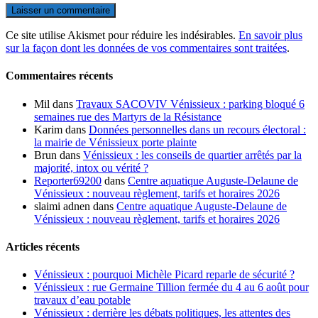
Ce site utilise Akismet pour réduire les indésirables.
En savoir plus
sur la façon dont les données de vos commentaires sont traitées
.
Commentaires récents
Mil
dans
Travaux SACOVIV Vénissieux : parking bloqué 6
semaines rue des Martyrs de la Résistance
Karim
dans
Données personnelles dans un recours électoral :
la mairie de Vénissieux porte plainte
Brun
dans
Vénissieux : les conseils de quartier arrêtés par la
majorité, intox ou vérité ?
Reporter69200
dans
Centre aquatique Auguste-Delaune de
Vénissieux : nouveau règlement, tarifs et horaires 2026
slaimi adnen
dans
Centre aquatique Auguste-Delaune de
Vénissieux : nouveau règlement, tarifs et horaires 2026
Articles récents
Vénissieux : pourquoi Michèle Picard reparle de sécurité ?
Vénissieux : rue Germaine Tillion fermée du 4 au 6 août pour
travaux d’eau potable
Vénissieux : derrière les débats politiques, les attentes des