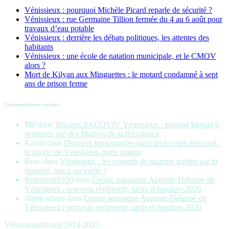
Vénissieux : pourquoi Michèle Picard reparle de sécurité ?
Vénissieux : rue Germaine Tillion fermée du 4 au 6 août pour
travaux d’eau potable
Vénissieux : derrière les débats politiques, les attentes des
habitants
Vénissieux : une école de natation municipale, et le CMOV
alors ?
Mort de Kilyan aux Minguettes : le motard condamné à sept
ans de prison ferme
Commentaires récents
Mil
dans
Travaux SACOVIV Vénissieux : parking bloqué 6
semaines rue des Martyrs de la Résistance
Karim
dans
Données personnelles dans un recours électoral :
la mairie de Vénissieux porte plainte
Brun
dans
Vénissieux : les conseils de quartier arrêtés par la
majorité, intox ou vérité ?
Reporter69200
dans
Centre aquatique Auguste-Delaune de
Vénissieux : nouveau règlement, tarifs et horaires 2026
slaimi adnen
dans
Centre aquatique Auguste-Delaune de
Vénissieux : nouveau règlement, tarifs et horaires 2026
VénissieuxInfos@2014-2023