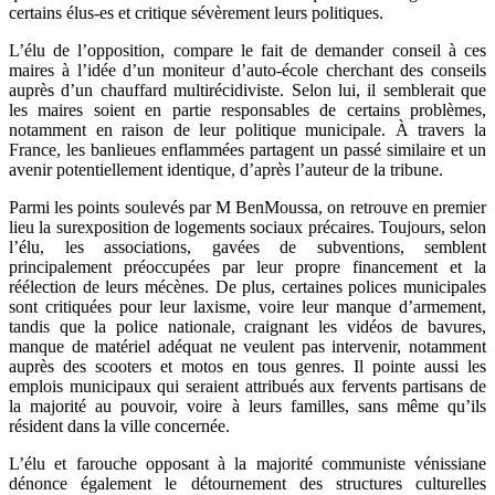
certains élus-es et critique sévèrement leurs politiques.
L’élu de l’opposition, compare le fait de demander conseil à ces
maires à l’idée d’un moniteur d’auto-école cherchant des conseils
auprès d’un chauffard multirécidiviste. Selon lui, il semblerait que
les maires soient en partie responsables de certains problèmes,
notamment en raison de leur politique municipale. À travers la
France, les banlieues enflammées partagent un passé similaire et un
avenir potentiellement identique, d’après l’auteur de la tribune.
Parmi les points soulevés par M BenMoussa, on retrouve en premier
lieu la surexposition de logements sociaux précaires. Toujours, selon
l’élu, les associations, gavées de subventions, semblent
principalement préoccupées par leur propre financement et la
réélection de leurs mécènes. De plus, certaines polices municipales
sont critiquées pour leur laxisme, voire leur manque d’armement,
tandis que la police nationale, craignant les vidéos de bavures,
manque de matériel adéquat ne veulent pas intervenir, notamment
auprès des scooters et motos en tous genres. Il pointe aussi les
emplois municipaux qui seraient attribués aux fervents partisans de
la majorité au pouvoir, voire à leurs familles, sans même qu’ils
résident dans la ville concernée.
L’élu et farouche opposant à la majorité communiste vénissiane
dénonce également le détournement des structures culturelles