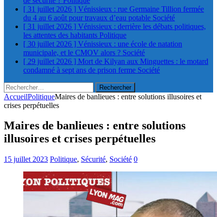
de sécurité ?
Politique
[ 31 juillet 2026 ]
Vénissieux : rue Germaine Tillion fermée
du 4 au 6 août pour travaux d’eau potable
Société
[ 31 juillet 2026 ]
Vénissieux : derrière les débats politiques,
les attentes des habitants
Politique
[ 30 juillet 2026 ]
Vénissieux : une école de natation
municipale, et le CMOV alors ?
Société
[ 29 juillet 2026 ]
Mort de Kilyan aux Minguettes : le motard
condamné à sept ans de prison ferme
Société
Rechercher :
Accueil
Politique
Maires de banlieues : entre solutions illusoires et
crises perpétuelles
Maires de banlieues : entre solutions
illusoires et crises perpétuelles
15 juillet 2023
Politique
,
Sécurité
,
Société
0