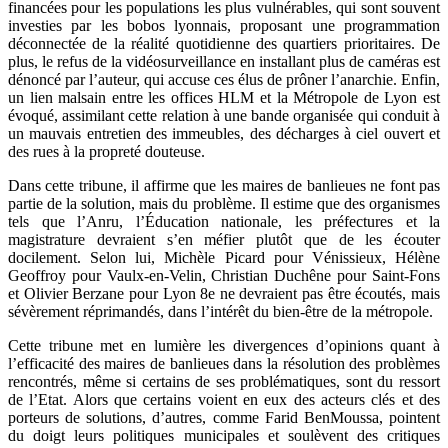
financées pour les populations les plus vulnérables, qui sont souvent
investies par les bobos lyonnais, proposant une programmation
déconnectée de la réalité quotidienne des quartiers prioritaires. De
plus, le refus de la vidéosurveillance en installant plus de caméras est
dénoncé par l’auteur, qui accuse ces élus de prôner l’anarchie. Enfin,
un lien malsain entre les offices HLM et la Métropole de Lyon est
évoqué, assimilant cette relation à une bande organisée qui conduit à
un mauvais entretien des immeubles, des décharges à ciel ouvert et
des rues à la propreté douteuse.
Dans cette tribune, il affirme que les maires de banlieues ne font pas
partie de la solution, mais du problème. Il estime que des organismes
tels que l’Anru, l’Éducation nationale, les préfectures et la
magistrature devraient s’en méfier plutôt que de les écouter
docilement. Selon lui, Michèle Picard pour Vénissieux, Hélène
Geoffroy pour Vaulx-en-Velin, Christian Duchêne pour Saint-Fons
et Olivier Berzane pour Lyon 8e ne devraient pas être écoutés, mais
sévèrement réprimandés, dans l’intérêt du bien-être de la métropole.
Cette tribune met en lumière les divergences d’opinions quant à
l’efficacité des maires de banlieues dans la résolution des problèmes
rencontrés, même si certains de ses problématiques, sont du ressort
de l’Etat. Alors que certains voient en eux des acteurs clés et des
porteurs de solutions, d’autres, comme Farid BenMoussa, pointent
du doigt leurs politiques municipales et soulèvent des critiques