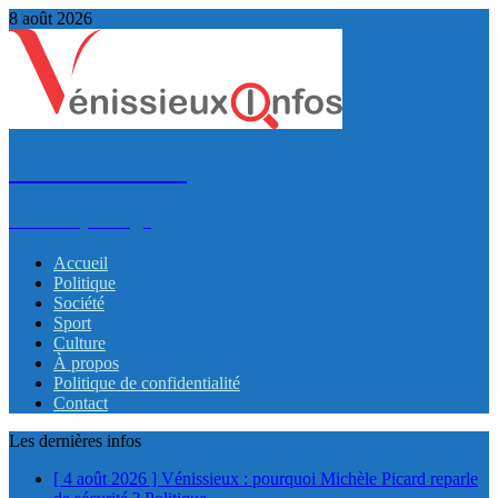
8 août 2026
VénissieuxInfos
Infos et partage
Accueil
Politique
Société
Sport
Culture
À propos
Politique de confidentialité
Contact
Les dernières infos
[ 4 août 2026 ]
Vénissieux : pourquoi Michèle Picard reparle