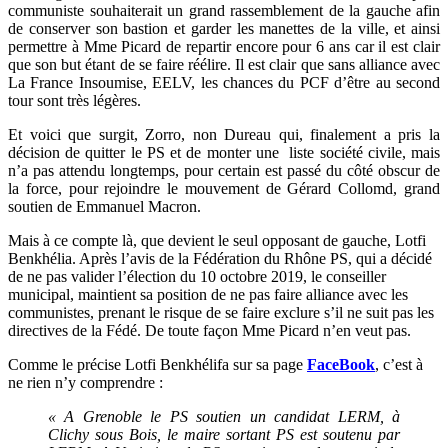
communiste souhaiterait un grand rassemblement de la gauche afin
de conserver son bastion et garder les manettes de la ville, et ainsi
permettre à Mme Picard de repartir encore pour 6 ans car il est clair
que son but étant de se faire réélire. Il est clair que sans alliance avec
La France Insoumise, EELV, les chances du PCF d’être au second
tour sont très légères.
Et voici que surgit, Zorro, non Dureau qui, finalement a pris la
décision de quitter le PS et de monter une liste société civile, mais
n’a pas attendu longtemps, pour certain est passé du côté obscur de
la force, pour rejoindre le mouvement de Gérard Collomd, grand
soutien de Emmanuel Macron.
Mais à ce compte là, que devient le seul opposant de gauche, Lotfi
Benkhélia. Après l’avis de la Fédération du Rhône PS, qui a décidé
de ne pas valider l’élection du 10 octobre 2019, le conseiller
municipal, maintient sa position de ne pas faire alliance avec les
communistes, prenant le risque de se faire exclure s’il ne suit pas les
directives de la Fédé. De toute façon Mme Picard n’en veut pas.
Comme le précise Lotfi Benkhélifa sur sa page
FaceBook
, c’est à
ne rien n’y comprendre :
« A Grenoble le PS soutien un candidat LERM, à
Clichy sous Bois, le maire sortant PS est soutenu par