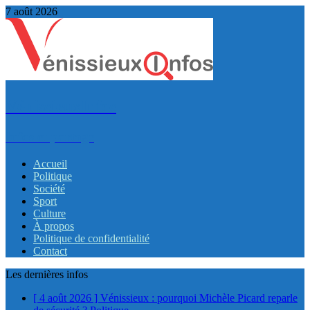
7 août 2026
VénissieuxInfos
Infos et partage
Accueil
Politique
Société
Sport
Culture
À propos
Politique de confidentialité
Contact
Les dernières infos
[ 4 août 2026 ]
Vénissieux : pourquoi Michèle Picard reparle