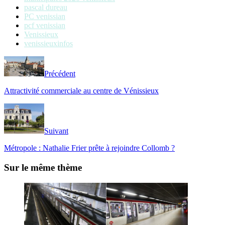
pascal dureau
PC venissian
pcf venissian
Venissieux
venissieuxinfos
Précédent
Attractivité commerciale au centre de Vénissieux
Suivant
Métropole : Nathalie Frier prête à rejoindre Collomb ?
Sur le même thème