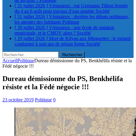
de sécurité ?
Politique
[ 31 juillet 2026 ]
Vénissieux : rue Germaine Tillion fermée
du 4 au 6 août pour travaux d’eau potable
Société
[ 31 juillet 2026 ]
Vénissieux : derrière les débats politiques,
les attentes des habitants
Politique
[ 30 juillet 2026 ]
Vénissieux : une école de natation
municipale, et le CMOV alors ?
Société
[ 29 juillet 2026 ]
Mort de Kilyan aux Minguettes : le motard
condamné à sept ans de prison ferme
Société
Rechercher :
Accueil
Politique
Dureau démissionne du PS, Benkhélifa résiste et la
Fédé négocie !!!
Dureau démissionne du PS, Benkhélifa
résiste et la Fédé négocie !!!
23 octobre 2019
Politique
0