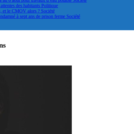
4 au 6 août pour travaux d’eau potable
Société
s attentes des habitants
Politique
le, et le CMOV alors ?
Société
ondamné à sept ans de prison ferme
Société
ns