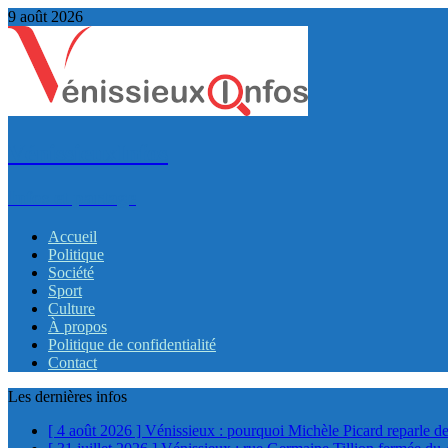
9 août 2026
VénissieuxInfos
Infos et partage
Accueil
Politique
Société
Sport
Culture
À propos
Politique de confidentialité
Contact
Les dernières infos
[ 4 août 2026 ]
Vénissieux : pourquoi Michèle Picard reparle de