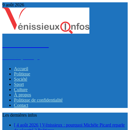
9 août 2026
VénissieuxInfos
Infos et partage
Accueil
Politique
Société
Sport
Culture
À propos
Politique de confidentialité
Contact
Les dernières infos
[ 4 août 2026 ]
Vénissieux : pourquoi Michèle Picard reparle