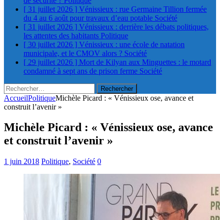
de sécurité ?
Politique
[ 31 juillet 2026 ]
Vénissieux : rue Germaine Tillion fermée
du 4 au 6 août pour travaux d’eau potable
Société
[ 31 juillet 2026 ]
Vénissieux : derrière les débats politiques,
les attentes des habitants
Politique
[ 30 juillet 2026 ]
Vénissieux : une école de natation
municipale, et le CMOV alors ?
Société
[ 29 juillet 2026 ]
Mort de Kilyan aux Minguettes : le motard
condamné à sept ans de prison ferme
Société
Rechercher :
Accueil
Politique
Michèle Picard : « Vénissieux ose, avance et
construit l’avenir »
Michèle Picard : « Vénissieux ose, avance
et construit l’avenir »
1 juin 2018
Politique
,
Société
0