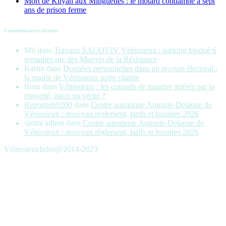
Mort de Kilyan aux Minguettes : le motard condamné à sept
ans de prison ferme
Commentaires récents
Mil
dans
Travaux SACOVIV Vénissieux : parking bloqué 6
semaines rue des Martyrs de la Résistance
Karim
dans
Données personnelles dans un recours électoral :
la mairie de Vénissieux porte plainte
Brun
dans
Vénissieux : les conseils de quartier arrêtés par la
majorité, intox ou vérité ?
Reporter69200
dans
Centre aquatique Auguste-Delaune de
Vénissieux : nouveau règlement, tarifs et horaires 2026
slaimi adnen
dans
Centre aquatique Auguste-Delaune de
Vénissieux : nouveau règlement, tarifs et horaires 2026
VénissieuxInfos@2014-2023