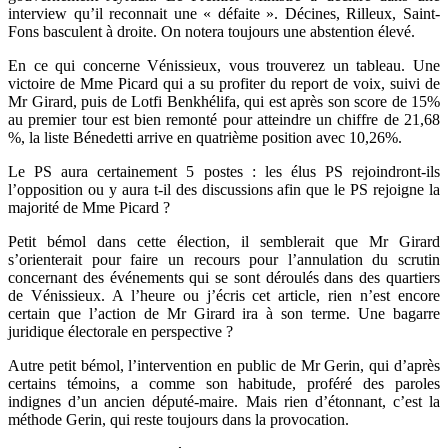
interview qu’il reconnait une « défaite ». Décines, Rilleux, Saint-
Fons basculent à droite. On notera toujours une abstention élevé.
En ce qui concerne Vénissieux, vous trouverez un tableau. Une
victoire de Mme Picard qui a su profiter du report de voix, suivi de
Mr Girard, puis de Lotfi Benkhélifa, qui est après son score de 15%
au premier tour est bien remonté pour atteindre un chiffre de 21,68
%, la liste Bénedetti arrive en quatrième position avec 10,26%.
Le PS aura certainement 5 postes : les élus PS rejoindront-ils
l’opposition ou y aura t-il des discussions afin que le PS rejoigne la
majorité de Mme Picard ?
Petit bémol dans cette élection, il semblerait que Mr Girard
s’orienterait pour faire un recours pour l’annulation du scrutin
concernant des événements qui se sont déroulés dans des quartiers
de Vénissieux. A l’heure ou j’écris cet article, rien n’est encore
certain que l’action de Mr Girard ira à son terme. Une bagarre
juridique électorale en perspective ?
Autre petit bémol, l’intervention en public de Mr Gerin, qui d’après
certains témoins, a comme son habitude, proféré des paroles
indignes d’un ancien député-maire. Mais rien d’étonnant, c’est la
méthode Gerin, qui reste toujours dans la provocation.