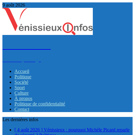
9 août 2026
VénissieuxInfos
Infos et partage
Accueil
Politique
Société
Sport
Culture
À propos
Politique de confidentialité
Contact
Les dernières infos
[ 4 août 2026 ]
Vénissieux : pourquoi Michèle Picard reparle