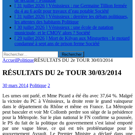
de sécurité ?
Politique
[ 31 juillet 2026 ]
Vénissieux : rue Germaine Tillion fermée
du 4 au 6 août pour travaux d’eau potable
Société
[ 31 juillet 2026 ]
Vénissieux : derrière les débats politiques,
les attentes des habitants
Politique
[ 30 juillet 2026 ]
Vénissieux : une école de natation
municipale, et le CMOV alors ?
Société
[ 29 juillet 2026 ]
Mort de Kilyan aux Minguettes : le motard
condamné à sept ans de prison ferme
Société
Rechercher :
Accueil
Politique
RÉSULTATS DU 2e TOUR 30/03/2014
RÉSULTATS DU 2e TOUR 30/03/2014
30 mars 2014
Politique
2
Les urnes ont parlé, et Mme Picard a été élu avec 37,64 %. Malgré
la victoire du PC à Vénissieux, la droite reste le grand vainqueur
dans le département du Rhône et même en France. La Métropole
peut basculer et voir Mr Collomb perdre son siège de la présidence
pour la Métropole. Sur le plan national le FN confirme sa poussée,
le PS du fait de la politique du gouvernement s’est laissé emporté
par une vague bleue, ce qui est très problématique pour le
gouvernement Ayrault. Le Premier Ministre a déclaré dans une