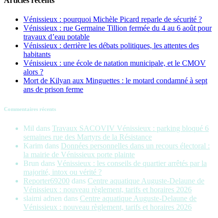
Articles récents
Vénissieux : pourquoi Michèle Picard reparle de sécurité ?
Vénissieux : rue Germaine Tillion fermée du 4 au 6 août pour
travaux d’eau potable
Vénissieux : derrière les débats politiques, les attentes des
habitants
Vénissieux : une école de natation municipale, et le CMOV
alors ?
Mort de Kilyan aux Minguettes : le motard condamné à sept
ans de prison ferme
Commentaires récents
Mil
dans
Travaux SACOVIV Vénissieux : parking bloqué 6
semaines rue des Martyrs de la Résistance
Karim
dans
Données personnelles dans un recours électoral :
la mairie de Vénissieux porte plainte
Brun
dans
Vénissieux : les conseils de quartier arrêtés par la
majorité, intox ou vérité ?
Reporter69200
dans
Centre aquatique Auguste-Delaune de
Vénissieux : nouveau règlement, tarifs et horaires 2026
slaimi adnen
dans
Centre aquatique Auguste-Delaune de
Vénissieux : nouveau règlement, tarifs et horaires 2026