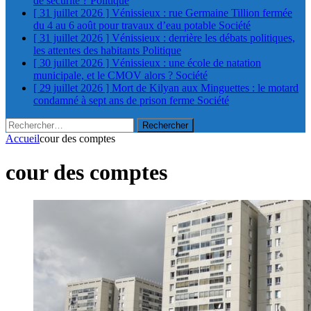
de sécurité ?
Politique
[ 31 juillet 2026 ]
Vénissieux : rue Germaine Tillion fermée
du 4 au 6 août pour travaux d’eau potable
Société
[ 31 juillet 2026 ]
Vénissieux : derrière les débats politiques,
les attentes des habitants
Politique
[ 30 juillet 2026 ]
Vénissieux : une école de natation
municipale, et le CMOV alors ?
Société
[ 29 juillet 2026 ]
Mort de Kilyan aux Minguettes : le motard
condamné à sept ans de prison ferme
Société
Rechercher :
Accueil
cour des comptes
cour des comptes