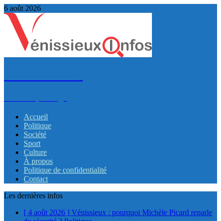
6 août 2026
VénissieuxInfos
Infos et partage
Accueil
Politique
Société
Sport
Culture
À propos
Politique de confidentialité
Contact
Les dernières infos
[ 4 août 2026 ]
Vénissieux : pourquoi Michèle Picard reparle