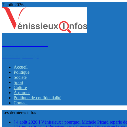
7 août 2026
VénissieuxInfos
Infos et partage
Accueil
Politique
Société
Sport
Culture
À propos
Politique de confidentialité
Contact
Les dernières infos
[ 4 août 2026 ]
Vénissieux : pourquoi Michèle Picard reparle de