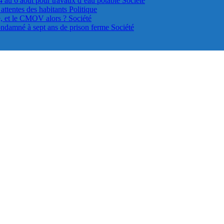
4 au 6 août pour travaux d’eau potable
Société
s attentes des habitants
Politique
le, et le CMOV alors ?
Société
ondamné à sept ans de prison ferme
Société