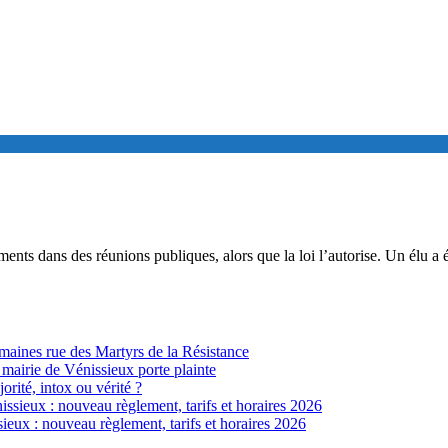
ements dans des réunions publiques, alors que la loi l’autorise. Un élu a
ines rue des Martyrs de la Résistance
 mairie de Vénissieux porte plainte
jorité, intox ou vérité ?
sieux : nouveau règlement, tarifs et horaires 2026
eux : nouveau règlement, tarifs et horaires 2026