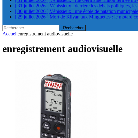
[ 31 juillet 2026 ]
Vénissieux : rue Germaine Tillion fermée du 
[ 31 juillet 2026 ]
Vénissieux : derrière les débats politiques, le
[ 30 juillet 2026 ]
Vénissieux : une école de natation municipa
[ 29 juillet 2026 ]
Mort de Kilyan aux Minguettes : le motard c
Rechercher :
Accueil
enregistrement audiovisuelle
enregistrement audiovisuelle