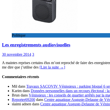
Politique
Les enregistrements audiovisuelles
30 novembre 2014
3
A maintes reprises certains élus m’ont reproché de faire des enregistr
me dire que j’utilise des
[Lire la suite →]
Commentaires récents
Mil
dans
Travaux SACOVIV Vénissieux : parking bloqué 6 sema
Karim
dans
Données personnelles dans un recours électoral : la
Brun
dans
Vénissieux : les conseils de quartier arrêtés par la ma
Reporter69200
dans
Centre aquatique Auguste-Delaune de Vénis
slaimi adnen
dans
Centre aquatique Auguste-Delaune de Vénissi