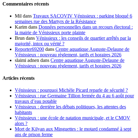
Commentaires récents
Mil
dans
Travaux SACOVIV Vénissieux : parking bloqué 6
semaines rue des Martyrs de la Résistance
Karim
dans
Données personnelles dans un recours électoral :
la mairie de Vénissieux porte plainte
Brun
dans
Vénissieux : les conseils de quartier arrêtés par la
majorité, intox ou vérité ?
Reporter69200
dans
Centre aquatique Auguste-Delaune de
Vénissieux : nouveau règlement, tarifs et horaires 2026
slaimi adnen
dans
Centre aquatique Auguste-Delaune de
Vénissieux : nouveau règlement, tarifs et horaires 2026
Articles récents
Vénissieux : pourquoi Michèle Picard reparle de sécurité ?
Vénissieux : rue Germaine Tillion fermée du 4 au 6 août pour
travaux d’eau potable
Vénissieux : derrière les débats politiques, les attentes des
habitants
Vénissieux : une école de natation municipale, et le CMOV
alors ?
Mort de Kilyan aux Minguettes : le motard condamné à sept
ans de prison ferme