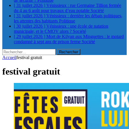
de sécurité ?
Politique
[ 31 juillet 2026 ]
Vénissieux : rue Germaine Tillion fermée
du 4 au 6 août pour travaux d’eau potable
Société
[ 31 juillet 2026 ]
Vénissieux : derrière les débats politiques,
les attentes des habitants
Politique
[ 30 juillet 2026 ]
Vénissieux : une école de natation
municipale, et le CMOV alors ?
Société
[ 29 juillet 2026 ]
Mort de Kilyan aux Minguettes : le motard
condamné à sept ans de prison ferme
Société
Rechercher :
Accueil
festival gratuit
festival gratuit