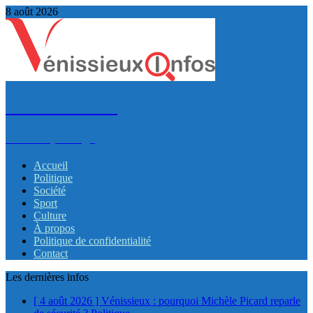
8 août 2026
VénissieuxInfos
Infos et partage
Accueil
Politique
Société
Sport
Culture
À propos
Politique de confidentialité
Contact
Les dernières infos
[ 4 août 2026 ]
Vénissieux : pourquoi Michèle Picard reparle