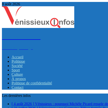
8 août 2026
VénissieuxInfos
Infos et partage
Accueil
Politique
Société
Sport
Culture
À propos
Politique de confidentialité
Contact
Les dernières infos
[ 4 août 2026 ]
Vénissieux : pourquoi Michèle Picard reparle de