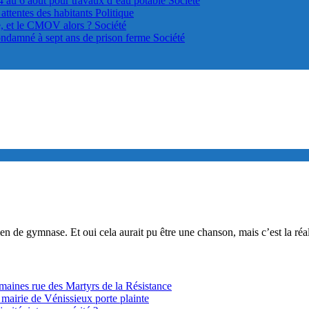
4 au 6 août pour travaux d’eau potable
Société
s attentes des habitants
Politique
le, et le CMOV alors ?
Société
ondamné à sept ans de prison ferme
Société
ien de gymnase. Et oui cela aurait pu être une chanson, mais c’est la réa
ines rue des Martyrs de la Résistance
 mairie de Vénissieux porte plainte