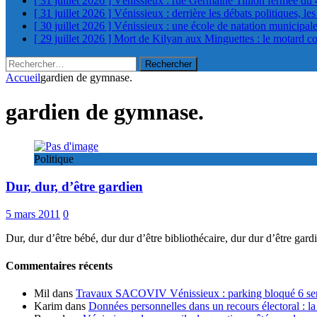
[ 31 juillet 2026 ]
Vénissieux : rue Germaine Tillion fermée du 
[ 31 juillet 2026 ]
Vénissieux : derrière les débats politiques, le
[ 30 juillet 2026 ]
Vénissieux : une école de natation municipa
[ 29 juillet 2026 ]
Mort de Kilyan aux Minguettes : le motard c
Rechercher :
Accueil
gardien de gymnase.
gardien de gymnase.
Politique
Dur, dur, d’être gardien
5 mars 2011
0
Dur, dur d’être bébé, dur dur d’être bibliothécaire, dur dur d’être gard
Commentaires récents
Mil
dans
Travaux SACOVIV Vénissieux : parking bloqué 6 sema
Karim
dans
Données personnelles dans un recours électoral : la