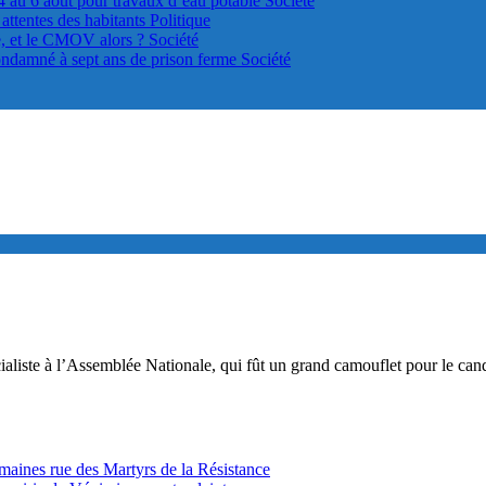
4 au 6 août pour travaux d’eau potable
Société
s attentes des habitants
Politique
le, et le CMOV alors ?
Société
ondamné à sept ans de prison ferme
Société
liste à l’Assemblée Nationale, qui fût un grand camouflet pour le can
ines rue des Martyrs de la Résistance