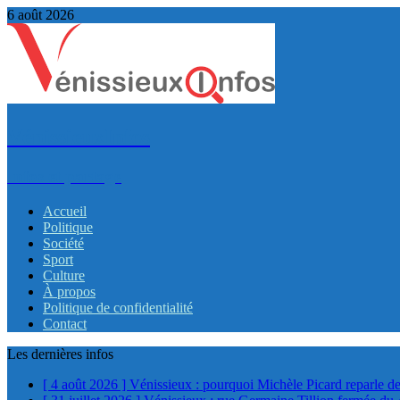
6 août 2026
VénissieuxInfos
Infos et partage
Accueil
Politique
Société
Sport
Culture
À propos
Politique de confidentialité
Contact
Les dernières infos
[ 4 août 2026 ]
Vénissieux : pourquoi Michèle Picard reparle de