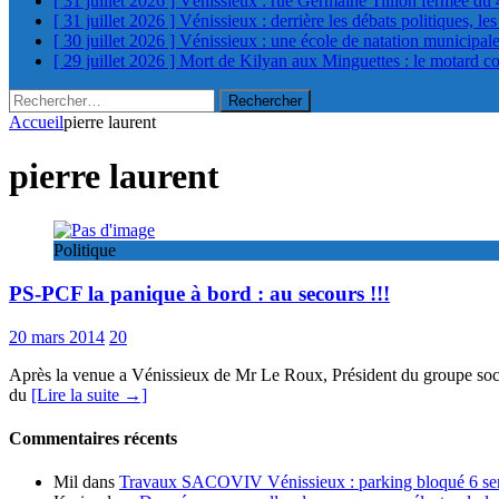
[ 31 juillet 2026 ]
Vénissieux : rue Germaine Tillion fermée du 
[ 31 juillet 2026 ]
Vénissieux : derrière les débats politiques, le
[ 30 juillet 2026 ]
Vénissieux : une école de natation municipa
[ 29 juillet 2026 ]
Mort de Kilyan aux Minguettes : le motard c
Rechercher :
Accueil
pierre laurent
pierre laurent
Politique
PS-PCF la panique à bord : au secours !!!
20 mars 2014
20
Après la venue a Vénissieux de Mr Le Roux, Président du groupe socia
du
[Lire la suite →]
Commentaires récents
Mil
dans
Travaux SACOVIV Vénissieux : parking bloqué 6 sema