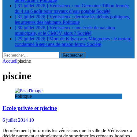
de sécurité ?
Politique
[ 31 juillet 2026 ]
Vénissieux : rue Germaine Tillion fermée
du 4 au 6 août pour travaux d’eau potable
Société
[ 31 juillet 2026 ]
Vénissieux : derrière les débats politiques,
les attentes des habitants
Politique
[ 30 juillet 2026 ]
Vénissieux : une école de natation
municipale, et le CMOV alors ?
Société
[ 29 juillet 2026 ]
Mort de Kilyan aux Minguettes : le motard
condamné à sept ans de prison ferme
Société
Rechercher :
Accueil
piscine
piscine
Politique
Ecole privée et piscine
6 juillet 2014
10
Dernièrement j’informais les vénissians que la ville de Vénissieux a
décidé purement et simplement de supprimer les créneaux horaires