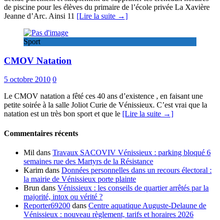
de piscine pour les élèves du primaire de l’école privée La Xavière
Jeanne d’Arc. Ainsi 11
[Lire la suite →]
Sport
CMOV Natation
5 octobre 2010
0
Le CMOV natation a fêté ces 40 ans d’existence , en faisant une
petite soirée à la salle Joliot Curie de Vénissieux. C’est vrai que la
natation est un très bon sport et que le
[Lire la suite →]
Commentaires récents
Mil
dans
Travaux SACOVIV Vénissieux : parking bloqué 6
semaines rue des Martyrs de la Résistance
Karim
dans
Données personnelles dans un recours électoral :
la mairie de Vénissieux porte plainte
Brun
dans
Vénissieux : les conseils de quartier arrêtés par la
majorité, intox ou vérité ?
Reporter69200
dans
Centre aquatique Auguste-Delaune de
Vénissieux : nouveau règlement, tarifs et horaires 2026