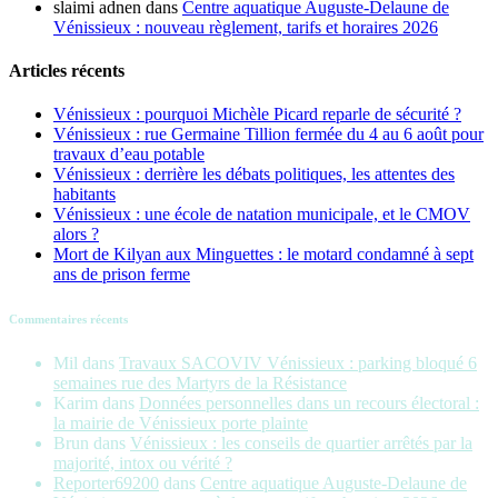
slaimi adnen
dans
Centre aquatique Auguste-Delaune de
Vénissieux : nouveau règlement, tarifs et horaires 2026
Articles récents
Vénissieux : pourquoi Michèle Picard reparle de sécurité ?
Vénissieux : rue Germaine Tillion fermée du 4 au 6 août pour
travaux d’eau potable
Vénissieux : derrière les débats politiques, les attentes des
habitants
Vénissieux : une école de natation municipale, et le CMOV
alors ?
Mort de Kilyan aux Minguettes : le motard condamné à sept
ans de prison ferme
Commentaires récents
Mil
dans
Travaux SACOVIV Vénissieux : parking bloqué 6
semaines rue des Martyrs de la Résistance
Karim
dans
Données personnelles dans un recours électoral :
la mairie de Vénissieux porte plainte
Brun
dans
Vénissieux : les conseils de quartier arrêtés par la
majorité, intox ou vérité ?
Reporter69200
dans
Centre aquatique Auguste-Delaune de