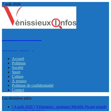
7 août 2026
VénissieuxInfos
Infos et partage
Accueil
Politique
Société
Sport
Culture
À propos
Politique de confidentialité
Contact
Les dernières infos
[ 4 août 2026 ]
Vénissieux : pourquoi Michèle Picard reparle