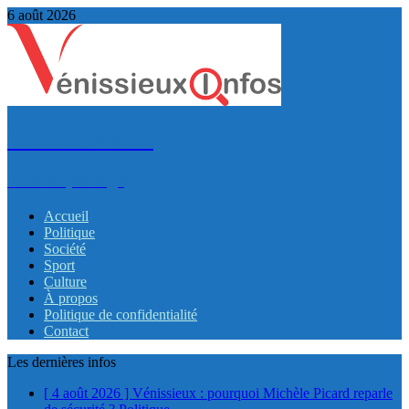
6 août 2026
VénissieuxInfos
Infos et partage
Accueil
Politique
Société
Sport
Culture
À propos
Politique de confidentialité
Contact
Les dernières infos
[ 4 août 2026 ]
Vénissieux : pourquoi Michèle Picard reparle