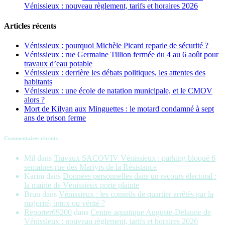
Vénissieux : nouveau règlement, tarifs et horaires 2026
Articles récents
Vénissieux : pourquoi Michèle Picard reparle de sécurité ?
Vénissieux : rue Germaine Tillion fermée du 4 au 6 août pour
travaux d’eau potable
Vénissieux : derrière les débats politiques, les attentes des
habitants
Vénissieux : une école de natation municipale, et le CMOV
alors ?
Mort de Kilyan aux Minguettes : le motard condamné à sept
ans de prison ferme
Commentaires récents
Mil
dans
Travaux SACOVIV Vénissieux : parking bloqué 6
semaines rue des Martyrs de la Résistance
Karim
dans
Données personnelles dans un recours électoral :
la mairie de Vénissieux porte plainte
Brun
dans
Vénissieux : les conseils de quartier arrêtés par la
majorité, intox ou vérité ?
Reporter69200
dans
Centre aquatique Auguste-Delaune de
Vénissieux : nouveau règlement, tarifs et horaires 2026