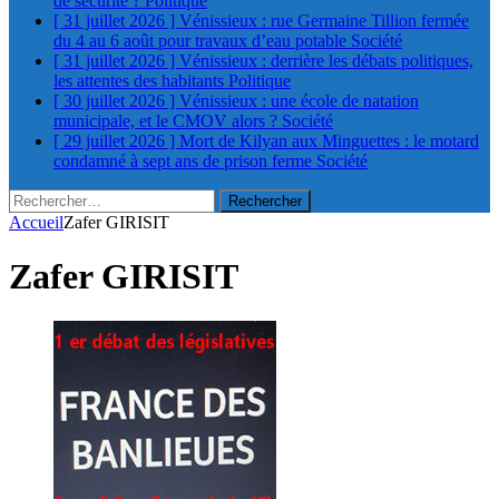
de sécurité ?
Politique
[ 31 juillet 2026 ]
Vénissieux : rue Germaine Tillion fermée
du 4 au 6 août pour travaux d’eau potable
Société
[ 31 juillet 2026 ]
Vénissieux : derrière les débats politiques,
les attentes des habitants
Politique
[ 30 juillet 2026 ]
Vénissieux : une école de natation
municipale, et le CMOV alors ?
Société
[ 29 juillet 2026 ]
Mort de Kilyan aux Minguettes : le motard
condamné à sept ans de prison ferme
Société
Rechercher :
Accueil
Zafer GIRISIT
Zafer GIRISIT