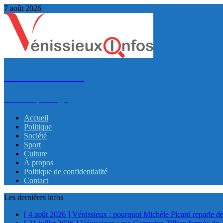
7 août 2026
VénissieuxInfos
Infos et partage
Accueil
Politique
Société
Sport
Culture
À propos
Politique de confidentialité
Contact
Les dernières infos
[ 4 août 2026 ]
Vénissieux : pourquoi Michèle Picard reparle de