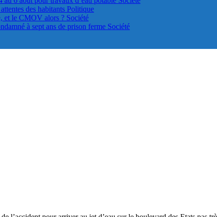
4 au 6 août pour travaux d’eau potable
Société
s attentes des habitants
Politique
le, et le CMOV alors ?
Société
ondamné à sept ans de prison ferme
Société
de l’accident pour arriver au jet d’eau sur le boulevard des Etats pas trè