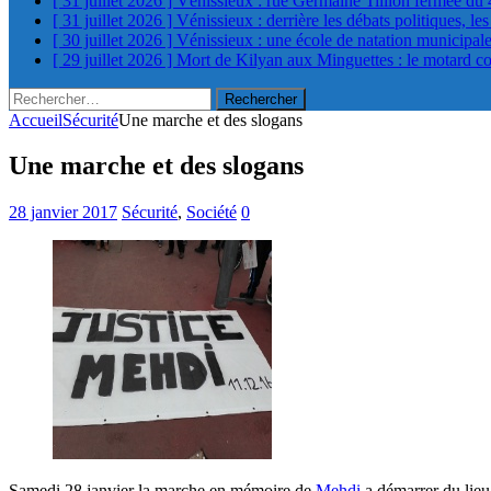
[ 31 juillet 2026 ]
Vénissieux : rue Germaine Tillion fermée du 
[ 31 juillet 2026 ]
Vénissieux : derrière les débats politiques, le
[ 30 juillet 2026 ]
Vénissieux : une école de natation municipa
[ 29 juillet 2026 ]
Mort de Kilyan aux Minguettes : le motard c
Rechercher :
Accueil
Sécurité
Une marche et des slogans
Une marche et des slogans
28 janvier 2017
Sécurité
,
Société
0
Samedi 28 janvier la marche en mémoire de
Mehdi
a démarrer du lieu 