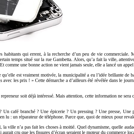
 des habitants qui errent, à la recherche d’un peu de vie commerciale.
tain temps situé sur la rue Gambetta. Alors, qu’a fait la ville, attenti
Et comme une bonne action ne vient jamais seule, elle a lancé un appel 
’elle est vraiment motivée, la municipalité a eu l’idée brillante de bai
s avec les prix ! » Cette démarche a d’ailleurs été révélée dans le journ
n repreneur soit déjà intéressé. Mais attention, cette information ne ser
e ? Un café branché ? Une épicerie ? Un pressing ? Une presse, Une
n lu : un réparateur de téléphone. Parce que, quoi de mieux pour revalo
la ville n’a pas fait les choses à moitié. Quel dynamisme, quelle audace
i aurait cru que les fissures d’écran seraient le moteur du commerce loc