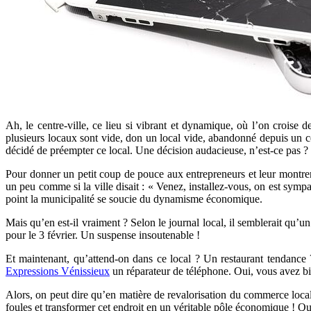
Ah, le centre-ville, ce lieu si vibrant et dynamique, où l’on croise
plusieurs locaux sont vide, don un local vide, abandonné depuis un cer
décidé de préempter ce local. Une décision audacieuse, n’est-ce pas ? 
Pour donner un petit coup de pouce aux entrepreneurs et leur montrer qu
un peu comme si la ville disait : « Venez, installez-vous, on est sympa
point la municipalité se soucie du dynamisme économique.
Mais qu’en est-il vraiment ? Selon le journal local, il semblerait qu’u
pour le 3 février. Un suspense insoutenable !
Et maintenant, qu’attend-on dans ce local ? Un restaurant tendanc
Expressions Vénissieux
un réparateur de téléphone. Oui, vous avez bie
Alors, on peut dire qu’en matière de revalorisation du commerce local, 
foules et transformer cet endroit en un véritable pôle économique ! Qu