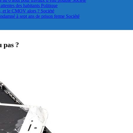
4 au 6 août pour travaux d’eau potable
Société
s attentes des habitants
Politique
le, et le CMOV alors ?
Société
ondamné à sept ans de prison ferme
Société
 pas ?