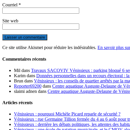
Courriel
*
Site web
Ce site utilise Akismet pour réduire les indésirables.
En savoir plus su
Commentaires récents
Mil
dans
Travaux SACOVIV Vénissieux : parking bloqué 6 sema
Karim
dans
Données personnelles dans un recours électoral : la
Brun
dans
Vénissieux : les conseils de quartier arrêtés par la ma
Reporter69200
dans
Centre aquatique Auguste-Delaune de Vénis
slaimi adnen
dans
Centre aquatique Auguste-Delaune de Vénissi
Articles récents
Vénissieux : pourquoi Michèle Picard reparle de sécurité ?
Vénissieux : rue Germaine Tillion fermée du 4 au 6 août pour t
Vénissieux : derrière les débats politiques, les attentes des habit
Vénissieux : une école de natation municipale, et le CMOV alo