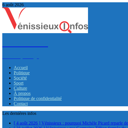
6 août 2026
VénissieuxInfos
Infos et partage
Accueil
Politique
Société
Sport
Culture
À propos
Politique de confidentialité
Contact
Les dernières infos
[ 4 août 2026 ]
Vénissieux : pourquoi Michèle Picard reparle de