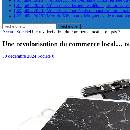
[ 31 juillet 2026 ]
Vénissieux : rue Germaine Tillion fermée du 
[ 31 juillet 2026 ]
Vénissieux : derrière les débats politiques, le
[ 30 juillet 2026 ]
Vénissieux : une école de natation municipa
[ 29 juillet 2026 ]
Mort de Kilyan aux Minguettes : le motard c
Rechercher :
Accueil
Société
Une revalorisation du commerce local… ou pas ?
Une revalorisation du commerce local… ou
30 décembre 2024
Société
0