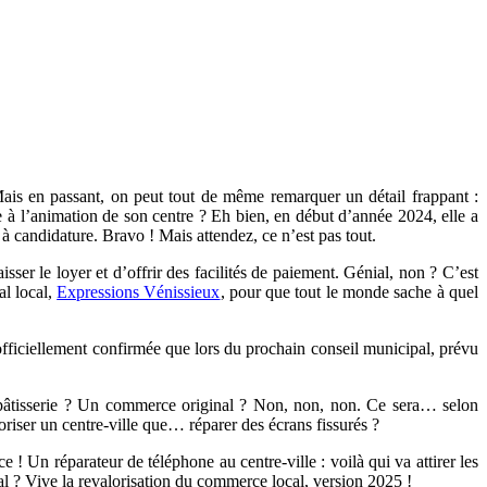
 Mais en passant, on peut tout de même remarquer un détail frappant :
ve à l’animation de son centre ? Eh bien, en début d’année 2024, elle a
à candidature. Bravo ! Mais attendez, ce n’est pas tout.
sser le loyer et d’offrir des facilités de paiement. Génial, non ? C’est
al local,
Expressions Vénissieux
, pour que tout le monde sache à quel
a officiellement confirmée que lors du prochain conseil municipal, prévu
 pâtisserie ? Un commerce original ? Non, non, non. Ce sera… selon
riser un centre-ville que… réparer des écrans fissurés ?
 ! Un réparateur de téléphone au centre-ville : voilà qui va attirer les
al ? Vive la revalorisation du commerce local, version 2025 !