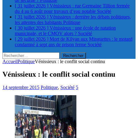
de sécurité ?
Politique
[ 31 juillet 2026 ]
Vénissieux : rue Germaine Tillion fermée
du 4 au 6 août pour travaux d’eau potable
Société
[ 31 juillet 2026 ]
Vénissieux : derrière les débats politiques,
les attentes des habitants
Politique
[ 30 juillet 2026 ]
Vénissieux : une école de natation
municipale, et le CMOV alors ?
Société
[ 29 juillet 2026 ]
Mort de Kilyan aux Minguettes : le motard
condamné à sept ans de prison ferme
Société
Rechercher :
Accueil
Politique
Vénissieux : le conflit social continu
Vénissieux : le conflit social continu
14 septembre 2015
Politique
,
Société
5