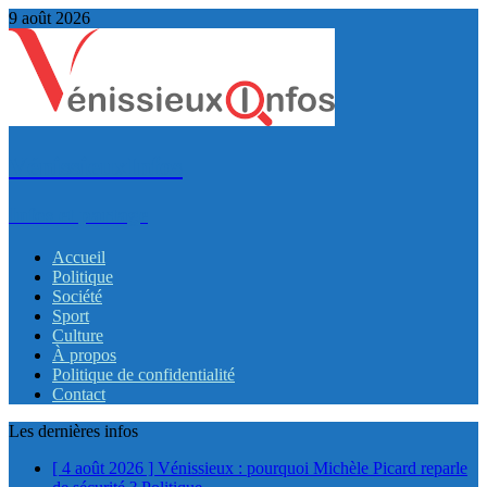
9 août 2026
VénissieuxInfos
Infos et partage
Accueil
Politique
Société
Sport
Culture
À propos
Politique de confidentialité
Contact
Les dernières infos
[ 4 août 2026 ]
Vénissieux : pourquoi Michèle Picard reparle