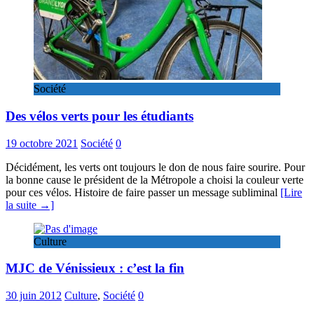
Société
Des vélos verts pour les étudiants
19 octobre 2021
Société
0
Décidément, les verts ont toujours le don de nous faire sourire. Pour
la bonne cause le président de la Métropole a choisi la couleur verte
pour ces vélos. Histoire de faire passer un message subliminal
[Lire
la suite →]
Culture
MJC de Vénissieux : c’est la fin
30 juin 2012
Culture
,
Société
0