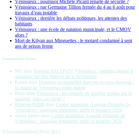
Vénissieux : pourquoi Michèle Picard reparle de sécurité ?
Vénissieux : rue Germaine Tillion fermée du 4 au 6 août pour
travaux d’eau potable
Vénissieux : derrière les débats politiques, les attentes des
habitants
Vénissieux : une école de natation municipale, et le CMOV
alors ?
Mort de Kilyan aux Minguettes : le motard condamné à sept
ans de prison ferme
Commentaires récents
Mil
dans
Travaux SACOVIV Vénissieux : parking bloqué 6
semaines rue des Martyrs de la Résistance
Karim
dans
Données personnelles dans un recours électoral :
la mairie de Vénissieux porte plainte
Brun
dans
Vénissieux : les conseils de quartier arrêtés par la
majorité, intox ou vérité ?
Reporter69200
dans
Centre aquatique Auguste-Delaune de
Vénissieux : nouveau règlement, tarifs et horaires 2026
slaimi adnen
dans
Centre aquatique Auguste-Delaune de
Vénissieux : nouveau règlement, tarifs et horaires 2026
VénissieuxInfos@2014-2023