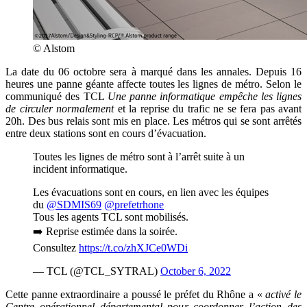
© Alstom
La date du 06 octobre sera à marqué dans les annales. Depuis 16
heures une panne géante affecte toutes les lignes de métro. Selon le
communiqué des TCL
Une panne informatique empêche les lignes
de circuler normalement
et la reprise du trafic ne se fera pas avant
20h. Des bus relais sont mis en place. Les métros qui se sont arrêtés
entre deux stations sont en cours d’évacuation.
Toutes les lignes de métro sont à l’arrêt suite à un
incident informatique.
Les évacuations sont en cours, en lien avec les équipes
du
@SDMIS69
@prefetrhone
Tous les agents TCL sont mobilisés.
➡️ Reprise estimée dans la soirée.
Consultez
https://t.co/zhXJCe0WDi
— TCL (@TCL_SYTRAL)
October 6, 2022
Cette panne extraordinaire a poussé le préfet du Rhône a «
activé le
Centre opérationnel départemental pour coordonner l’action des