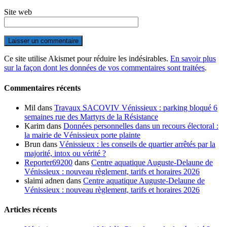
Site web
Ce site utilise Akismet pour réduire les indésirables.
En savoir plus
sur la façon dont les données de vos commentaires sont traitées
.
Commentaires récents
Mil
dans
Travaux SACOVIV Vénissieux : parking bloqué 6
semaines rue des Martyrs de la Résistance
Karim
dans
Données personnelles dans un recours électoral :
la mairie de Vénissieux porte plainte
Brun
dans
Vénissieux : les conseils de quartier arrêtés par la
majorité, intox ou vérité ?
Reporter69200
dans
Centre aquatique Auguste-Delaune de
Vénissieux : nouveau règlement, tarifs et horaires 2026
slaimi adnen
dans
Centre aquatique Auguste-Delaune de
Vénissieux : nouveau règlement, tarifs et horaires 2026
Articles récents