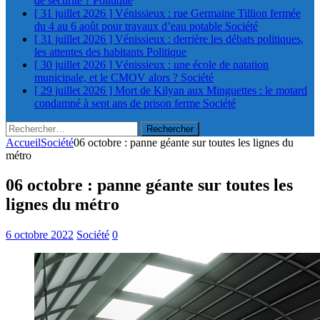
de sécurité ?
Politique
[ 31 juillet 2026 ]
Vénissieux : rue Germaine Tillion fermée
du 4 au 6 août pour travaux d’eau potable
Société
[ 31 juillet 2026 ]
Vénissieux : derrière les débats politiques,
les attentes des habitants
Politique
[ 30 juillet 2026 ]
Vénissieux : une école de natation
municipale, et le CMOV alors ?
Société
[ 29 juillet 2026 ]
Mort de Kilyan aux Minguettes : le motard
condamné à sept ans de prison ferme
Société
Rechercher :
Accueil
Société
06 octobre : panne géante sur toutes les lignes du
métro
06 octobre : panne géante sur toutes les
lignes du métro
6 octobre 2022
Société
0