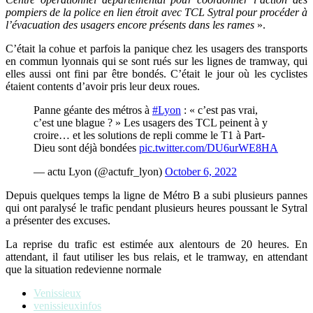
pompiers de la police en lien étroit avec TCL Sytral pour procéder à
l’évacuation des usagers encore présents dans les rames
».
C’était la cohue et parfois la panique chez les usagers des transports
en commun lyonnais qui se sont rués sur les lignes de tramway, qui
elles aussi ont fini par être bondés. C’était le jour où les cyclistes
étaient contents d’avoir pris leur deux roues.
Panne géante des métros à
#Lyon
: « c’est pas vrai,
c’est une blague ? » Les usagers des TCL peinent à y
croire… et les solutions de repli comme le T1 à Part-
Dieu sont déjà bondées
pic.twitter.com/DU6urWE8HA
— actu Lyon (@actufr_lyon)
October 6, 2022
Depuis quelques temps la ligne de Métro B a subi plusieurs pannes
qui ont paralysé le trafic pendant plusieurs heures poussant le Sytral
a présenter des excuses.
La reprise du trafic est estimée aux alentours de 20 heures. En
attendant, il faut utiliser les bus relais, et le tramway, en attendant
que la situation redevienne normale
Venissieux
venissieuxinfos