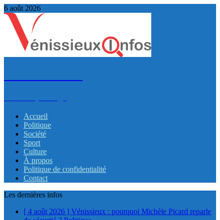
6 août 2026
VénissieuxInfos
Infos et partage
Accueil
Politique
Société
Sport
Culture
À propos
Politique de confidentialité
Contact
Les dernières infos
[ 4 août 2026 ]
Vénissieux : pourquoi Michèle Picard reparle