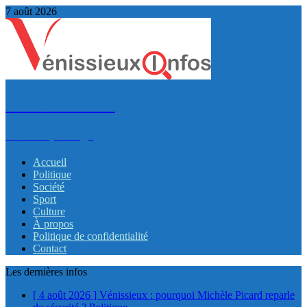
7 août 2026
VénissieuxInfos
Infos et partage
Accueil
Politique
Société
Sport
Culture
À propos
Politique de confidentialité
Contact
Les dernières infos
[ 4 août 2026 ]
Vénissieux : pourquoi Michèle Picard reparle