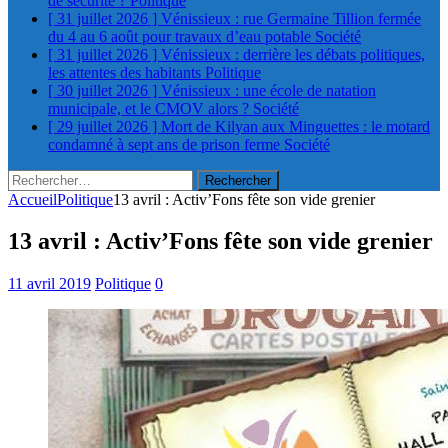
de sécurité ?
Politique
[ 31 juillet 2026 ]
Vénissieux : rue Germaine Tillion fermée
du 4 au 6 août pour travaux d’eau potable
Société
[ 31 juillet 2026 ]
Vénissieux : derrière les débats politiques,
les attentes des habitants
Politique
[ 30 juillet 2026 ]
Vénissieux : une école de natation
municipale, et le CMOV alors ?
Société
[ 29 juillet 2026 ]
Mort de Kilyan aux Minguettes : le motard
condamné à sept ans de prison ferme
Société
Rechercher :
Accueil
Politique
13 avril : Activ’Fons fête son vide grenier
13 avril : Activ’Fons fête son vide grenier
11 avril 2019
Politique
0