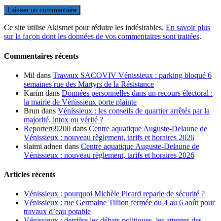
Ce site utilise Akismet pour réduire les indésirables.
En savoir plus
sur la façon dont les données de vos commentaires sont traitées
.
Commentaires récents
Mil
dans
Travaux SACOVIV Vénissieux : parking bloqué 6
semaines rue des Martyrs de la Résistance
Karim
dans
Données personnelles dans un recours électoral :
la mairie de Vénissieux porte plainte
Brun
dans
Vénissieux : les conseils de quartier arrêtés par la
majorité, intox ou vérité ?
Reporter69200
dans
Centre aquatique Auguste-Delaune de
Vénissieux : nouveau règlement, tarifs et horaires 2026
slaimi adnen
dans
Centre aquatique Auguste-Delaune de
Vénissieux : nouveau règlement, tarifs et horaires 2026
Articles récents
Vénissieux : pourquoi Michèle Picard reparle de sécurité ?
Vénissieux : rue Germaine Tillion fermée du 4 au 6 août pour
travaux d’eau potable
Vénissieux : derrière les débats politiques, les attentes des