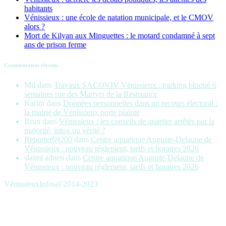
habitants
Vénissieux : une école de natation municipale, et le CMOV
alors ?
Mort de Kilyan aux Minguettes : le motard condamné à sept
ans de prison ferme
Commentaires récents
Mil
dans
Travaux SACOVIV Vénissieux : parking bloqué 6
semaines rue des Martyrs de la Résistance
Karim
dans
Données personnelles dans un recours électoral :
la mairie de Vénissieux porte plainte
Brun
dans
Vénissieux : les conseils de quartier arrêtés par la
majorité, intox ou vérité ?
Reporter69200
dans
Centre aquatique Auguste-Delaune de
Vénissieux : nouveau règlement, tarifs et horaires 2026
slaimi adnen
dans
Centre aquatique Auguste-Delaune de
Vénissieux : nouveau règlement, tarifs et horaires 2026
VénissieuxInfos@2014-2023