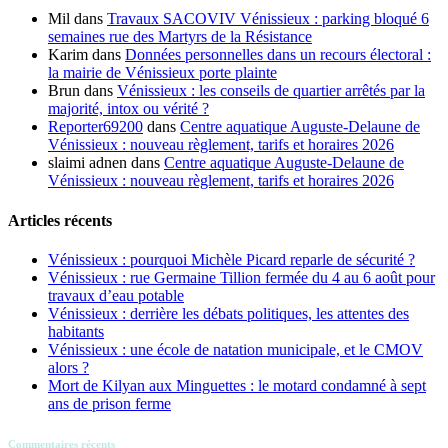
Mil
dans
Travaux SACOVIV Vénissieux : parking bloqué 6
semaines rue des Martyrs de la Résistance
Karim
dans
Données personnelles dans un recours électoral :
la mairie de Vénissieux porte plainte
Brun
dans
Vénissieux : les conseils de quartier arrêtés par la
majorité, intox ou vérité ?
Reporter69200
dans
Centre aquatique Auguste-Delaune de
Vénissieux : nouveau règlement, tarifs et horaires 2026
slaimi adnen
dans
Centre aquatique Auguste-Delaune de
Vénissieux : nouveau règlement, tarifs et horaires 2026
Articles récents
Vénissieux : pourquoi Michèle Picard reparle de sécurité ?
Vénissieux : rue Germaine Tillion fermée du 4 au 6 août pour
travaux d’eau potable
Vénissieux : derrière les débats politiques, les attentes des
habitants
Vénissieux : une école de natation municipale, et le CMOV
alors ?
Mort de Kilyan aux Minguettes : le motard condamné à sept
ans de prison ferme
Commentaires récents