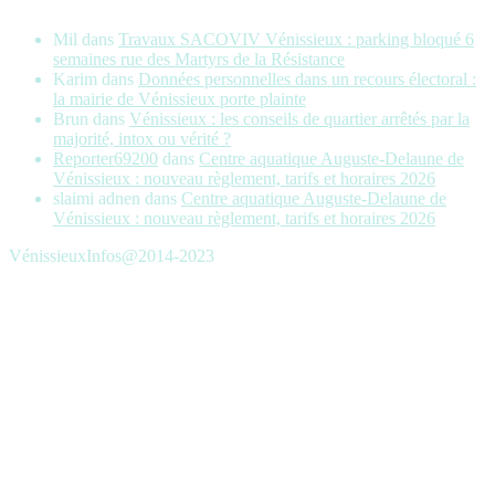
Mil
dans
Travaux SACOVIV Vénissieux : parking bloqué 6
semaines rue des Martyrs de la Résistance
Karim
dans
Données personnelles dans un recours électoral :
la mairie de Vénissieux porte plainte
Brun
dans
Vénissieux : les conseils de quartier arrêtés par la
majorité, intox ou vérité ?
Reporter69200
dans
Centre aquatique Auguste-Delaune de
Vénissieux : nouveau règlement, tarifs et horaires 2026
slaimi adnen
dans
Centre aquatique Auguste-Delaune de
Vénissieux : nouveau règlement, tarifs et horaires 2026
VénissieuxInfos@2014-2023