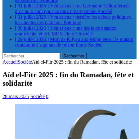
de sécurité ?
Politique
[ 31 juillet 2026 ]
Vénissieux : rue Germaine Tillion fermée
du 4 au 6 août pour travaux d’eau potable
Société
[ 31 juillet 2026 ]
Vénissieux : derrière les débats politiques,
les attentes des habitants
Politique
[ 30 juillet 2026 ]
Vénissieux : une école de natation
municipale, et le CMOV alors ?
Société
[ 29 juillet 2026 ]
Mort de Kilyan aux Minguettes : le motard
condamné à sept ans de prison ferme
Société
Rechercher :
Accueil
Société
Aïd el-Fitr 2025 : fin du Ramadan, fête et solidarité
Aïd el-Fitr 2025 : fin du Ramadan, fête et
solidarité
28 mars 2025
Société
0