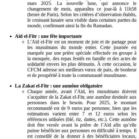
mars 2025
. La nouvelle lune, qui annonce le
changement de mois, apparaîtra ce jour-là à 11h58
(heure de Paris). Selon les critères d’observation établis,
le croissant lunaire sera visible dans certaines parties du
monde, confirmant ainsi la fin du Ramadan.
Aïd el-Fitr : une fête importante
L’Aïd el-Fitr est un moment de joie et de partage pour
les musulmans du monde entier. Cette journée est
marquée par une prière spéciale effectuée en groupe à
la mosquée, des repas festifs en famille et des actes de
solidarité envers les plus démunis. À cette occasion, le
CFCM adresse ses meilleurs vœux de paix, de bonheur
et de prospérité à toute la communauté musulmane.
La Zakat el-Fitr : une aumône obligatoire
Chaque année, avant l’Aïd, les musulmans doivent
s’acquitter de la Zakat el-Fitr, une aumône destinée aux
personnes dans le besoin. Pour 2025, le montant
recommandé est de 9 euros par personne, bien que les
estimations varient entre 7 et 12 euros selon les
références utilisées (blé, riz, dattes, etc.). Cette aumône
doit être versée avant la prière de l’Aïd afin qu’elle
puisse bénéficier aux personnes en difficulté à temps. Il
est conseillé de la donner à des bénéficiaires locaux,