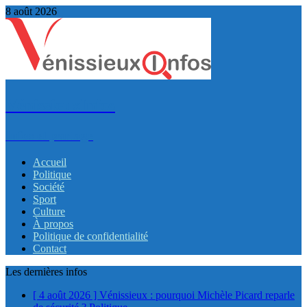
8 août 2026
VénissieuxInfos
Infos et partage
Accueil
Politique
Société
Sport
Culture
À propos
Politique de confidentialité
Contact
Les dernières infos
[ 4 août 2026 ]
Vénissieux : pourquoi Michèle Picard reparle