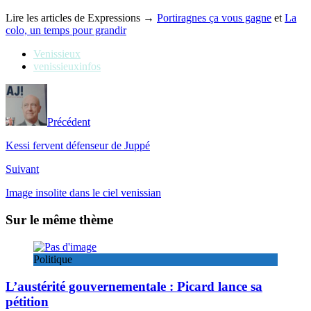
Lire les articles de Expressions →
Portiragnes ça vous gagne
et
La
colo, un temps pour grandir
Venissieux
venissieuxinfos
Précédent
Kessi fervent défenseur de Juppé
Suivant
Image insolite dans le ciel venissian
Sur le même thème
Politique
L’austérité gouvernementale : Picard lance sa
pétition