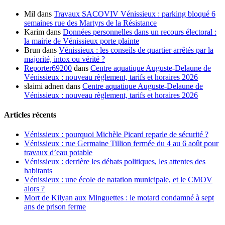
Mil
dans
Travaux SACOVIV Vénissieux : parking bloqué 6
semaines rue des Martyrs de la Résistance
Karim
dans
Données personnelles dans un recours électoral :
la mairie de Vénissieux porte plainte
Brun
dans
Vénissieux : les conseils de quartier arrêtés par la
majorité, intox ou vérité ?
Reporter69200
dans
Centre aquatique Auguste-Delaune de
Vénissieux : nouveau règlement, tarifs et horaires 2026
slaimi adnen
dans
Centre aquatique Auguste-Delaune de
Vénissieux : nouveau règlement, tarifs et horaires 2026
Articles récents
Vénissieux : pourquoi Michèle Picard reparle de sécurité ?
Vénissieux : rue Germaine Tillion fermée du 4 au 6 août pour
travaux d’eau potable
Vénissieux : derrière les débats politiques, les attentes des
habitants
Vénissieux : une école de natation municipale, et le CMOV
alors ?
Mort de Kilyan aux Minguettes : le motard condamné à sept
ans de prison ferme