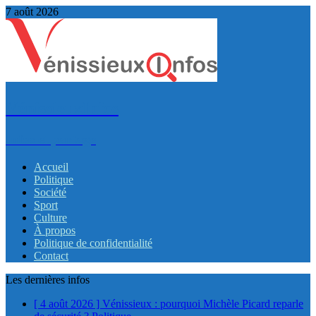
7 août 2026
VénissieuxInfos
Infos et partage
Accueil
Politique
Société
Sport
Culture
À propos
Politique de confidentialité
Contact
Les dernières infos
[ 4 août 2026 ]
Vénissieux : pourquoi Michèle Picard reparle