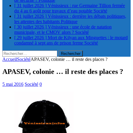
de sécurité ?
Politique
[ 31 juillet 2026 ]
Vénissieux : rue Germaine Tillion fermée
du 4 au 6 août pour travaux d’eau potable
Société
[ 31 juillet 2026 ]
Vénissieux : derrière les débats politiques,
les attentes des habitants
Politique
[ 30 juillet 2026 ]
Vénissieux : une école de natation
municipale, et le CMOV alors ?
Société
[ 29 juillet 2026 ]
Mort de Kilyan aux Minguettes : le motard
condamné à sept ans de prison ferme
Société
Rechercher :
Accueil
Société
APASEV, colonie … il reste des places ?
APASEV, colonie … il reste des places ?
5 mai 2016
Société
0