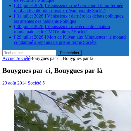
de sécurité ?
Politique
[ 31 juillet 2026 ]
Vénissieux : rue Germaine Tillion fermée
du 4 au 6 août pour travaux d’eau potable
Société
[ 31 juillet 2026 ]
Vénissieux : derrière les débats politiques,
les attentes des habitants
Politique
[ 30 juillet 2026 ]
Vénissieux : une école de natation
municipale, et le CMOV alors ?
Société
[ 29 juillet 2026 ]
Mort de Kilyan aux Minguettes : le motard
condamné à sept ans de prison ferme
Société
Rechercher :
Accueil
Société
Bouygues par-ci, Bouygues par-là
Bouygues par-ci, Bouygues par-là
29 août 2014
Société
5