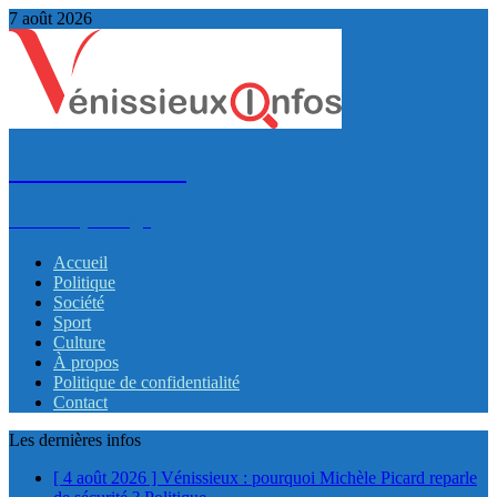
7 août 2026
VénissieuxInfos
Infos et partage
Accueil
Politique
Société
Sport
Culture
À propos
Politique de confidentialité
Contact
Les dernières infos
[ 4 août 2026 ]
Vénissieux : pourquoi Michèle Picard reparle