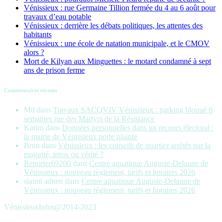
Vénissieux : rue Germaine Tillion fermée du 4 au 6 août pour
travaux d’eau potable
Vénissieux : derrière les débats politiques, les attentes des
habitants
Vénissieux : une école de natation municipale, et le CMOV
alors ?
Mort de Kilyan aux Minguettes : le motard condamné à sept
ans de prison ferme
Commentaires récents
Mil
dans
Travaux SACOVIV Vénissieux : parking bloqué 6
semaines rue des Martyrs de la Résistance
Karim
dans
Données personnelles dans un recours électoral :
la mairie de Vénissieux porte plainte
Brun
dans
Vénissieux : les conseils de quartier arrêtés par la
majorité, intox ou vérité ?
Reporter69200
dans
Centre aquatique Auguste-Delaune de
Vénissieux : nouveau règlement, tarifs et horaires 2026
slaimi adnen
dans
Centre aquatique Auguste-Delaune de
Vénissieux : nouveau règlement, tarifs et horaires 2026
VénissieuxInfos@2014-2023