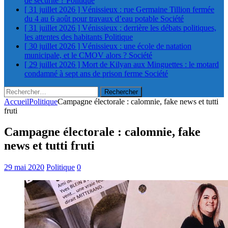
de sécurité ?
Politique
[ 31 juillet 2026 ]
Vénissieux : rue Germaine Tillion fermée
du 4 au 6 août pour travaux d’eau potable
Société
[ 31 juillet 2026 ]
Vénissieux : derrière les débats politiques,
les attentes des habitants
Politique
[ 30 juillet 2026 ]
Vénissieux : une école de natation
municipale, et le CMOV alors ?
Société
[ 29 juillet 2026 ]
Mort de Kilyan aux Minguettes : le motard
condamné à sept ans de prison ferme
Société
Rechercher :
Accueil
Politique
Campagne électorale : calomnie, fake news et tutti
fruti
Campagne électorale : calomnie, fake
news et tutti fruti
29 mai 2020
Politique
0