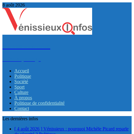
8 août 2026
VénissieuxInfos
Infos et partage
Accueil
Politique
Société
Sport
Culture
À propos
Politique de confidentialité
Contact
Les dernières infos
[ 4 août 2026 ]
Vénissieux : pourquoi Michèle Picard reparle