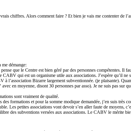
r les vrais chiffres. Alors comment faire ? Et bien je vais me contenter de 
 ça me démange:
ense que le Centre est bien géré par des personnes compétentes. Il faut 
r le CABV qui est un organisme utile aux associations. J’espère qu’il n
V à l’association Bizarre largement subventionnée. (je plaisante). Qu
avec en moyenne, disont 30 personnes par asso). Je ne suis pas sur qu
ations sont vraiment de qualité.
 suis des formations et pour la somme modique demandée, j’en suis très co
able. Les petites associations vont devoir s’en aller faute de moyens, c’e
uilibre des subventions versées aux associations. Le CABV le mérite bien