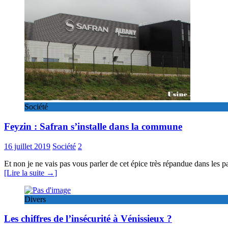
Société
Feyzin : Safran s’installe dans la commune
16 juillet 2019
Société
2
Et non je ne vais pas vous parler de cet épice très répandue dans les 
[Lire la suite →]
Divers
Les chiffres de l’insécurité à Vénissieux ?