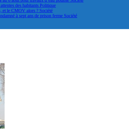
4 au 6 août pour travaux d’eau potable
Société
s attentes des habitants
Politique
le, et le CMOV alors ?
Société
ondamné à sept ans de prison ferme
Société