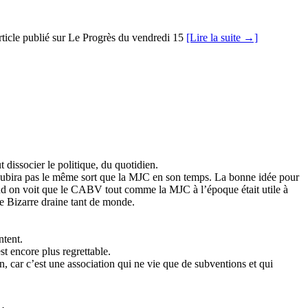
l’article publié sur Le Progrès du vendredi 15
[Lire la suite →]
dissocier le politique, du quotidien.
e subira pas le même sort que la MJC en son temps. La bonne idée pour
and on voit que le CABV tout comme la MJC à l’époque était utile à
e Bizarre draine tant de monde.
ntent.
st encore plus regrettable.
, car c’est une association qui ne vie que de subventions et qui