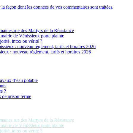
r la façon dont les données de vos commentaires sont traitées
.
ines rue des Martyrs de la Résistance
 mairie de Vénissieux porte plainte
jorité, intox ou vérité ?
sieux : nouveau règlement, tarifs et horaires 2026
eux : nouveau règlement, tarifs et horaires 2026
ravaux d’eau potable
ants
rs ?
s de prison ferme
ines rue des Martyrs de la Résistance
 mairie de Vénissieux porte plainte
jorité, intox ou vérité ?