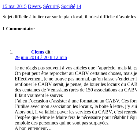
15 mai 2015
Divers
,
Sécurité
,
Société
14
Sujet difficile à traiter car sur le plan local, il m’est difficile d’avoi
1 Commentaire
Clems
dit :
29 juin 2014 à 20 h 12 min
Je ne réagis pas souvent à vos articles que j’apprécie, mais là,
On peut peut-être reprocher au CABV certaines choses, mais je p
Effectivement, je ne trouve pas normal, qu’on laisse s’endette
renflouer le CABV serait, je pense, de louer les locaux du CAB
des centaines de Vénissians (près de 150 associations au CABV 
Il faut vraiment le sauver.
J’ai eu l’occasion d’assister à une formation au CABV. Ces form
J’utilise avec mon association les locaux, la boite à lettre, j’y
Alors oui, il va falloir payer les services du CABV, c’est regrett
J’espère que Mme le Maire fera le nécessaire pour rétablir l’éq
emploie des personnes qui ne sont pas surpayées.
A bon entendeur…