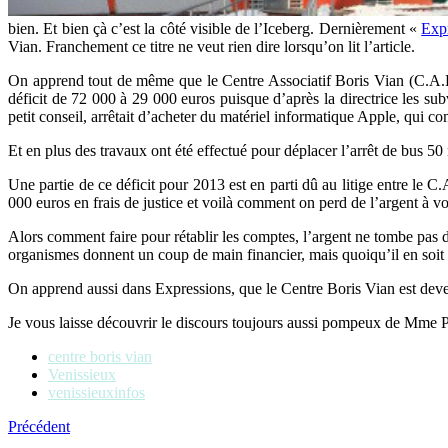
bien. Et bien çà c’est la côté visible de l’Iceberg. Dernièrement «
Exp
Vian. Franchement ce titre ne veut rien dire lorsqu’on lit l’article.
On apprend tout de même que le Centre Associatif Boris Vian (C.A.B
déficit de 72 000 à 29 000 euros puisque d’après la directrice les s
petit conseil, arrêtait d’acheter du matériel informatique Apple, qui co
Et en plus des travaux ont été effectué pour déplacer l’arrêt de bus 50
Une partie de ce déficit pour 2013 est en parti dû au litige entre le
000 euros en frais de justice et voilà comment on perd de l’argent à vou
Alors comment faire pour rétablir les comptes, l’argent ne tombe pas d
organismes donnent un coup de main financier, mais quoiqu’il en soit c
On apprend aussi dans Expressions, que le Centre Boris Vian est deve
Je vous laisse découvrir le discours toujours aussi pompeux de Mme 
centre boris vian
Venissieux
venissieuxinfos
Précédent