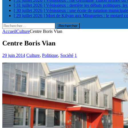
[ 31 juillet 2026 ]
Vénissieux : rue Germaine Tillion fermée du 
[ 31 juillet 2026 ]
Vénissieux : derrière les débats politiques, le
[ 30 juillet 2026 ]
Vénissieux : une école de natation municipa
[ 29 juillet 2026 ]
Mort de Kilyan aux Minguettes : le motard c
Rechercher :
Accueil
Culture
Centre Boris Vian
Centre Boris Vian
29 juin 2014
Culture
,
Politique
,
Société
1