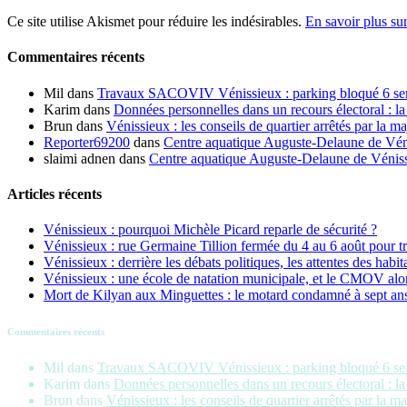
Ce site utilise Akismet pour réduire les indésirables.
En savoir plus su
Commentaires récents
Mil
dans
Travaux SACOVIV Vénissieux : parking bloqué 6 sema
Karim
dans
Données personnelles dans un recours électoral : la
Brun
dans
Vénissieux : les conseils de quartier arrêtés par la ma
Reporter69200
dans
Centre aquatique Auguste-Delaune de Vénis
slaimi adnen
dans
Centre aquatique Auguste-Delaune de Vénissi
Articles récents
Vénissieux : pourquoi Michèle Picard reparle de sécurité ?
Vénissieux : rue Germaine Tillion fermée du 4 au 6 août pour t
Vénissieux : derrière les débats politiques, les attentes des habit
Vénissieux : une école de natation municipale, et le CMOV alo
Mort de Kilyan aux Minguettes : le motard condamné à sept an
Commentaires récents
Mil
dans
Travaux SACOVIV Vénissieux : parking bloqué 6 sema
Karim
dans
Données personnelles dans un recours électoral : la
Brun
dans
Vénissieux : les conseils de quartier arrêtés par la ma