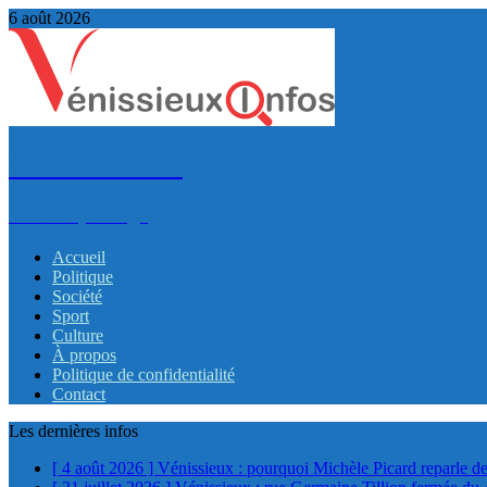
6 août 2026
VénissieuxInfos
Infos et partage
Accueil
Politique
Société
Sport
Culture
À propos
Politique de confidentialité
Contact
Les dernières infos
[ 4 août 2026 ]
Vénissieux : pourquoi Michèle Picard reparle de