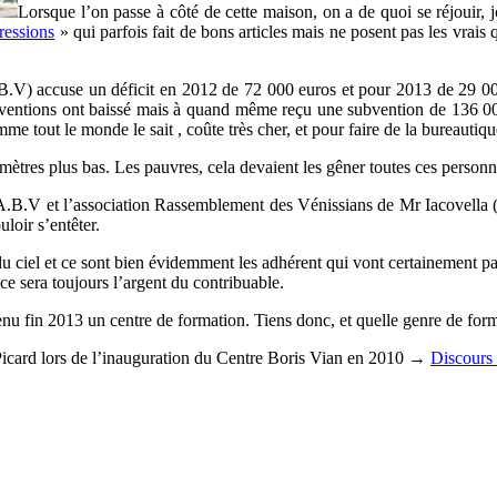
Lorsque l’on passe à côté de cette maison, on a de quoi se réjouir, jo
ressions
» qui parfois fait de bons articles mais ne posent pas les vrais q
.V) accuse un déficit en 2012 de 72 000 euros et pour 2013 de 29 000 
ubventions ont baissé mais à quand même reçu une subvention de 136 00
mme tout le monde le sait , coûte très cher, et pour faire de la bureautiq
 mètres plus bas. Les pauvres, cela devaient les gêner toutes ces personn
 C.A.B.V et l’association Rassemblement des Vénissians de Mr Iacovella 
loir s’entêter.
u ciel et ce sont bien évidemment les adhérent qui vont certainement paye
e sera toujours l’argent du contribuable.
nu fin 2013 un centre de formation. Tiens donc, et quelle genre de for
Picard lors de l’inauguration du Centre Boris Vian en 2010 →
Discours 