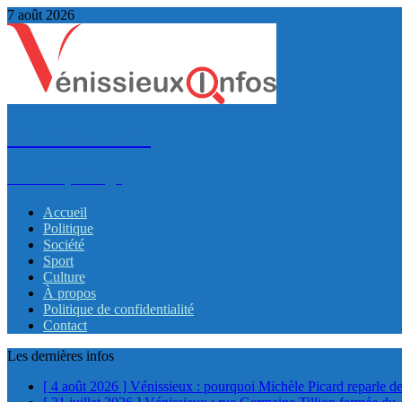
7 août 2026
VénissieuxInfos
Infos et partage
Accueil
Politique
Société
Sport
Culture
À propos
Politique de confidentialité
Contact
Les dernières infos
[ 4 août 2026 ]
Vénissieux : pourquoi Michèle Picard reparle de