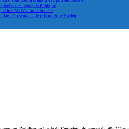
4 au 6 août pour travaux d’eau potable
Société
s attentes des habitants
Politique
le, et le CMOV alors ?
Société
ondamné à sept ans de prison ferme
Société
nvention d’application locale de Vénissieux du contrat de ville Métropo