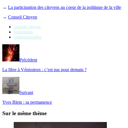
→
La participation des citoyens au coeur de la politique de la ville
→
Conseil Citoyen
conseil citoyen
Venissieux
venissieuxinfos
Précédent
La fibre à Vénissieux : c’est pas pour demain ?
Suivant
Yves Blein : sa permanence
Sur le même thème