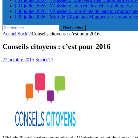
[ 31 juillet 2026 ]
Vénissieux : rue Germaine Tillion fermée du 
[ 31 juillet 2026 ]
Vénissieux : derrière les débats politiques, le
[ 30 juillet 2026 ]
Vénissieux : une école de natation municipa
[ 29 juillet 2026 ]
Mort de Kilyan aux Minguettes : le motard c
Rechercher :
Accueil
Société
Conseils citoyens : c’est pour 2016
Conseils citoyens : c’est pour 2016
27 octobre 2015
Société
7
Michèle Picard, maire communiste de Vénissienx, vient de signer la co