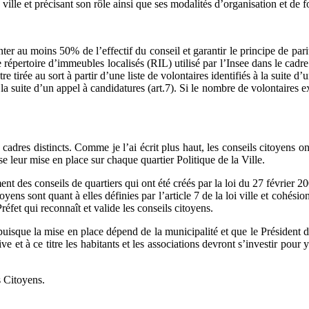
e ville et précisant son rôle ainsi que ses modalités d’organisation et de
ter au moins 50% de l’effectif du conseil et garantir le principe de par
 répertoire d’immeubles localisés (RIL) utilisé par l’Insee dans le ca
e tirée au sort à partir d’une liste de volontaires identifiés à la suite d
la suite d’un appel à candidatures (art.7). Si le nombre de volontaires e
 cadres distincts. Comme je l’ai écrit plus haut, les conseils citoyens o
e leur mise en place sur chaque quartier Politique de la Ville.
 des conseils de quartiers qui ont été créés par la loi du 27 février 2002,
oyens sont quant à elles définies par l’article 7 de la loi ville et cohés
éfet qui reconnaît et valide les conseils citoyens.
es puisque la mise en place dépend de la municipalité et que le Président
 et à ce titre les habitants et les associations devront s’investir pour y
s Citoyens.