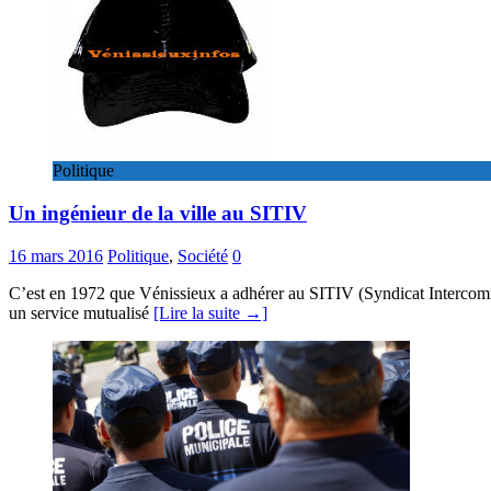
Politique
Un ingénieur de la ville au SITIV
16 mars 2016
Politique
,
Société
0
C’est en 1972 que Vénissieux a adhérer au SITIV (Syndicat Intercomm
un service mutualisé
[Lire la suite →]