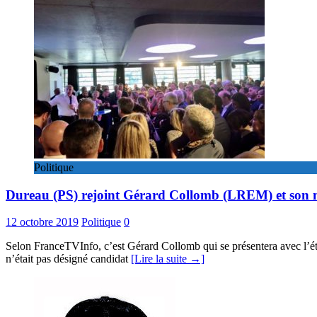
Politique
Dureau (PS) rejoint Gérard Collomb (LREM) et son
12 octobre 2019
Politique
0
Selon FranceTVInfo, c’est Gérard Collomb qui se présentera avec l’étiqu
n’était pas désigné candidat
[Lire la suite →]