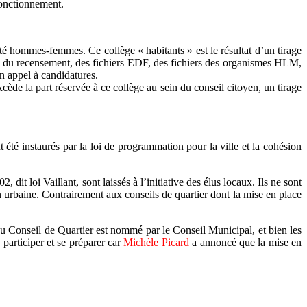
 fonctionnement.
ité hommes-femmes. Ce collège « habitants » est le résultat d’un tirage
dre du recensement, des fichiers EDF, des fichiers des organismes HLM,
’un appel à candidatures.
xcède la part réservée à ce collège au sein du conseil citoyen, un tirage
nt été instaurés par la loi de programmation pour la ville et la cohésion
 dit loi Vaillant, sont laissés à l’initiative des élus locaux. Ils ne sont
ion urbaine. Contrairement aux conseils de quartier dont la mise en place
 du Conseil de Quartier est nommé par le Conseil Municipal, et bien les
 participer et se préparer car
Michèle Picard
a annoncé que la mise en