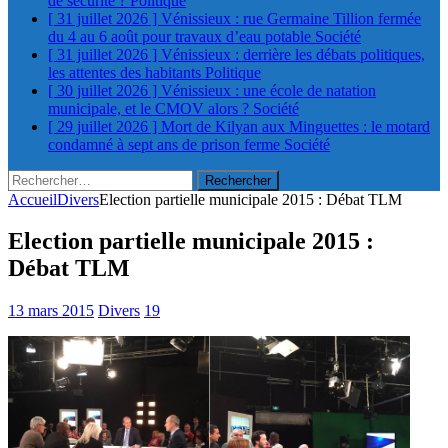
de sécurité ?
Politique
[ 31 juillet 2026 ]
Vénissieux : rue Germaine Tillion fermée
du 4 au 6 août pour travaux d’eau potable
Société
[ 31 juillet 2026 ]
Vénissieux : derrière les débats politiques,
les attentes des habitants
Politique
[ 30 juillet 2026 ]
Vénissieux : une école de natation
municipale, et le CMOV alors ?
Société
[ 29 juillet 2026 ]
Mort de Kilyan aux Minguettes : le motard
condamné à sept ans de prison ferme
Société
Rechercher :
Accueil
Divers
Election partielle municipale 2015 : Débat TLM
Election partielle municipale 2015 :
Débat TLM
13 mars 2015
Divers
19