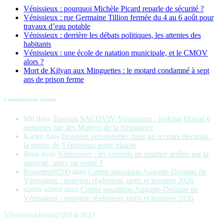
Vénissieux : pourquoi Michèle Picard reparle de sécurité ?
Vénissieux : rue Germaine Tillion fermée du 4 au 6 août pour
travaux d’eau potable
Vénissieux : derrière les débats politiques, les attentes des
habitants
Vénissieux : une école de natation municipale, et le CMOV
alors ?
Mort de Kilyan aux Minguettes : le motard condamné à sept
ans de prison ferme
Commentaires récents
Mil
dans
Travaux SACOVIV Vénissieux : parking bloqué 6
semaines rue des Martyrs de la Résistance
Karim
dans
Données personnelles dans un recours électoral :
la mairie de Vénissieux porte plainte
Brun
dans
Vénissieux : les conseils de quartier arrêtés par la
majorité, intox ou vérité ?
Reporter69200
dans
Centre aquatique Auguste-Delaune de
Vénissieux : nouveau règlement, tarifs et horaires 2026
slaimi adnen
dans
Centre aquatique Auguste-Delaune de
Vénissieux : nouveau règlement, tarifs et horaires 2026
VénissieuxInfos@2014-2023