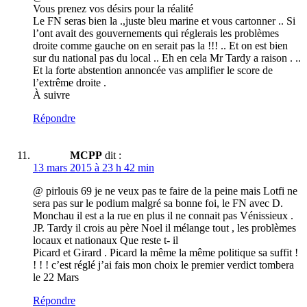
Vous prenez vos désirs pour la réalité
Le FN seras bien la .,juste bleu marine et vous cartonner .. Si
l’ont avait des gouvernements qui réglerais les problèmes
droite comme gauche on en serait pas la !!! .. Et on est bien
sur du national pas du local .. Eh en cela Mr Tardy a raison . ..
Et la forte abstention annoncée vas amplifier le score de
l’extrême droite .
À suivre
Répondre
MCPP
dit :
13 mars 2015 à 23 h 42 min
@ pirlouis 69 je ne veux pas te faire de la peine mais Lotfi ne
sera pas sur le podium malgré sa bonne foi, le FN avec D.
Monchau il est a la rue en plus il ne connait pas Vénissieux .
JP. Tardy il crois au père Noel il mélange tout , les problèmes
locaux et nationaux Que reste t- il
Picard et Girard . Picard la même la même politique sa suffit !
! ! ! c’est réglé j’ai fais mon choix le premier verdict tombera
le 22 Mars
Répondre