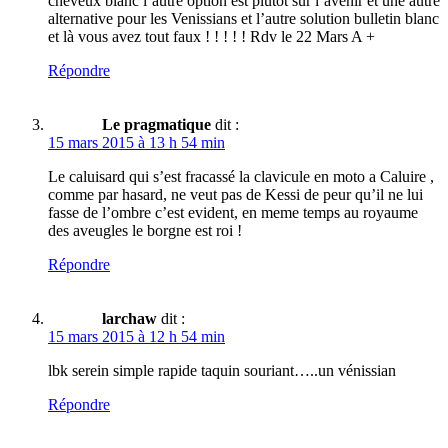
cheveux blanc l’autre option est plutôt sur l’avenir et une autre
alternative pour les Venissians et l’autre solution bulletin blanc
et là vous avez tout faux ! ! ! ! ! Rdv le 22 Mars A +
Répondre
Le pragmatique
dit :
15 mars 2015 à 13 h 54 min
Le caluisard qui s’est fracassé la clavicule en moto a Caluire ,
comme par hasard, ne veut pas de Kessi de peur qu’il ne lui
fasse de l’ombre c’est evident, en meme temps au royaume
des aveugles le borgne est roi !
Répondre
larchaw
dit :
15 mars 2015 à 12 h 54 min
lbk serein simple rapide taquin souriant…..un vénissian
Répondre