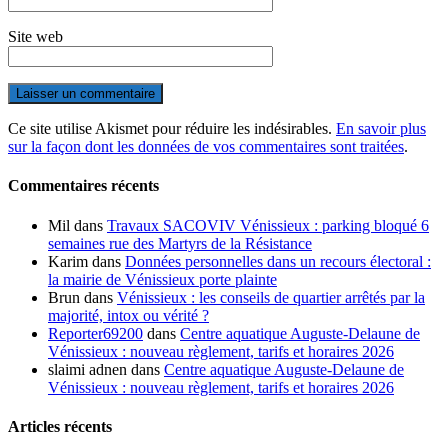
Site web
Ce site utilise Akismet pour réduire les indésirables.
En savoir plus
sur la façon dont les données de vos commentaires sont traitées
.
Commentaires récents
Mil
dans
Travaux SACOVIV Vénissieux : parking bloqué 6
semaines rue des Martyrs de la Résistance
Karim
dans
Données personnelles dans un recours électoral :
la mairie de Vénissieux porte plainte
Brun
dans
Vénissieux : les conseils de quartier arrêtés par la
majorité, intox ou vérité ?
Reporter69200
dans
Centre aquatique Auguste-Delaune de
Vénissieux : nouveau règlement, tarifs et horaires 2026
slaimi adnen
dans
Centre aquatique Auguste-Delaune de
Vénissieux : nouveau règlement, tarifs et horaires 2026
Articles récents