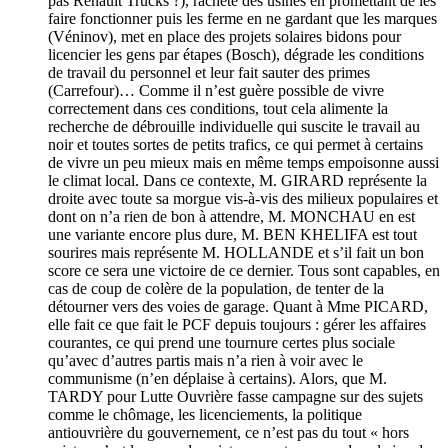
pas Renault Trucks ?), rachète des usines en promettant de les
faire fonctionner puis les ferme en ne gardant que les marques
(Véninov), met en place des projets solaires bidons pour
licencier les gens par étapes (Bosch), dégrade les conditions
de travail du personnel et leur fait sauter des primes
(Carrefour)… Comme il n’est guère possible de vivre
correctement dans ces conditions, tout cela alimente la
recherche de débrouille individuelle qui suscite le travail au
noir et toutes sortes de petits trafics, ce qui permet à certains
de vivre un peu mieux mais en même temps empoisonne aussi
le climat local. Dans ce contexte, M. GIRARD représente la
droite avec toute sa morgue vis-à-vis des milieux populaires et
dont on n’a rien de bon à attendre, M. MONCHAU en est
une variante encore plus dure, M. BEN KHELIFA est tout
sourires mais représente M. HOLLANDE et s’il fait un bon
score ce sera une victoire de ce dernier. Tous sont capables, en
cas de coup de colère de la population, de tenter de la
détourner vers des voies de garage. Quant à Mme PICARD,
elle fait ce que fait le PCF depuis toujours : gérer les affaires
courantes, ce qui prend une tournure certes plus sociale
qu’avec d’autres partis mais n’a rien à voir avec le
communisme (n’en déplaise à certains). Alors, que M.
TARDY pour Lutte Ouvrière fasse campagne sur des sujets
comme le chômage, les licenciements, la politique
antiouvrière du gouvernement, ce n’est pas du tout « hors