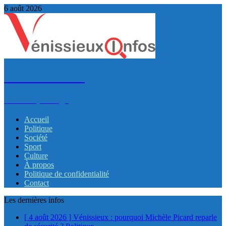
6 août 2026
VénissieuxInfos
Infos et partage
Accueil
Politique
Société
Sport
Culture
À propos
Politique de confidentialité
Contact
Les dernières infos
[ 4 août 2026 ]
Vénissieux : pourquoi Michèle Picard reparle