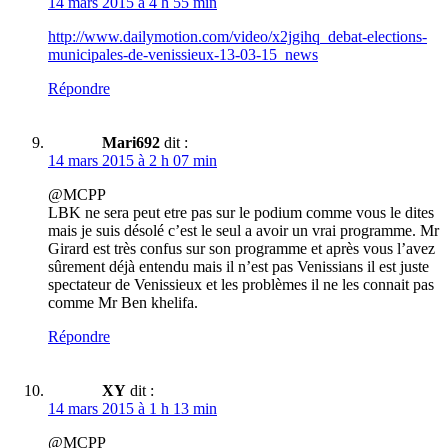
14 mars 2015 à 4 h 55 min
http://www.dailymotion.com/video/x2jgihq_debat-elections-
municipales-de-venissieux-13-03-15_news
Répondre
Mari692
dit :
14 mars 2015 à 2 h 07 min
@MCPP
LBK ne sera peut etre pas sur le podium comme vous le dites
mais je suis désolé c’est le seul a avoir un vrai programme. Mr
Girard est très confus sur son programme et après vous l’avez
sûrement déjà entendu mais il n’est pas Venissians il est juste
spectateur de Venissieux et les problèmes il ne les connait pas
comme Mr Ben khelifa.
Répondre
XY
dit :
14 mars 2015 à 1 h 13 min
@MCPP