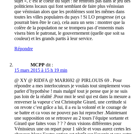
sujet », c’est le coeur du sujet : ne rentrons pas dans le jeu des
politiciens locaux qui font semblant de faire plus vénissian
que vénissian alors que les problèmes sont les mêmes dans
toutes les villes populaires du pays ! Si LO progresse (et ça
pourrait bien être le cas), cela aura un sens : montrer que la
colère de la population ne se trompera pas d’ennemis mais
visera bien le patronat, le gouvernement (quelle que soit sa
couleur) et les grands partis à leur service.
Répondre
MCPP
dit :
15 mars 2015 à 15 h 19 min
@ XY @ RIDFA @ MARI692 @ PIRLOUIS 69 . Pour
répondre a mes interlocuteurs je voulais tout simplement vous
parler d’hypothèse ! mais malgré tout je pense que je ne suis
pas loin de la réalité .Pour moi le seul qui est dans la mesure a
renverser la vapeur c’est Christophe Girard, une certitude si
on revote c’est grâce a lui, il a eu la volonté et le courage de
se battre et ca vous ne pouvez pas lui reprocher .Maintenant
une supposition on se retrouve au 2 tours l’équipe sortante et
Girard que faites vous ? ? ? deux visions différentes pour
Vénissieux une on repart pour 1 siècle et vous aurez certes les