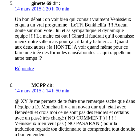
ginette 69
dit :
14 mars 2015 à 20 h 00 min
Un bon débat : on voit bien qui connait vraiment Venissieux
et qui a un vrai programme : LoTFi Benkhelifa !!!! Aucun
doute sur mon vote : lui et sa sympathique et dynamique
équipe !!!! La maire est out ! Girard il faudrait qu’il connaisse
mieux notre ville mais pour ça : il faut y habiter….. Quand
aux deux autres : la HONTE !A voir quand même pour ce
faire une idée des formules nauséabondes ….qui rappelle un
autre temps !?
Répondre
MCPP
dit :
14 mars 2015 à 14 h 50 min
@ XY Je me permets de te faire une remarque sache que dans
l’équipe a D. Monchau il y a un noyau dur qui ‘était avec
Benedetti et crois moi ce ne sont pas des tendres et certains
avec un passé très chargé ( NO COMMENT ) ! ! ! !
Vénissieux n’en veut pas ( NO PASARAN ) pour la
traduction regarde ton dictionnaire tu comprendra tout de suite
a bon entendeur