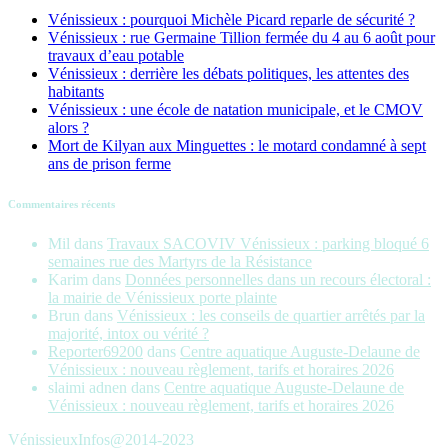
Vénissieux : pourquoi Michèle Picard reparle de sécurité ?
Vénissieux : rue Germaine Tillion fermée du 4 au 6 août pour
travaux d’eau potable
Vénissieux : derrière les débats politiques, les attentes des
habitants
Vénissieux : une école de natation municipale, et le CMOV
alors ?
Mort de Kilyan aux Minguettes : le motard condamné à sept
ans de prison ferme
Commentaires récents
Mil
dans
Travaux SACOVIV Vénissieux : parking bloqué 6
semaines rue des Martyrs de la Résistance
Karim
dans
Données personnelles dans un recours électoral :
la mairie de Vénissieux porte plainte
Brun
dans
Vénissieux : les conseils de quartier arrêtés par la
majorité, intox ou vérité ?
Reporter69200
dans
Centre aquatique Auguste-Delaune de
Vénissieux : nouveau règlement, tarifs et horaires 2026
slaimi adnen
dans
Centre aquatique Auguste-Delaune de
Vénissieux : nouveau règlement, tarifs et horaires 2026
VénissieuxInfos@2014-2023