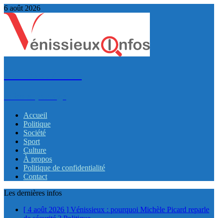
6 août 2026
VénissieuxInfos
Infos et partage
Accueil
Politique
Société
Sport
Culture
À propos
Politique de confidentialité
Contact
Les dernières infos
[ 4 août 2026 ]
Vénissieux : pourquoi Michèle Picard reparle