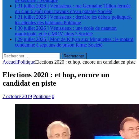
de sécurité ?
Politique
[ 31 juillet 2026 ]
Vénissieux : rue Germaine Tillion fermée
du 4 au 6 août pour travaux d’eau potable
Société
[ 31 juillet 2026 ]
Vénissieux : derrière les débats politiques,
les attentes des habitants
Politique
[ 30 juillet 2026 ]
Vénissieux : une école de natation
municipale, et le CMOV alors ?
Société
[ 29 juillet 2026 ]
Mort de Kilyan aux Minguettes : le motard
condamné à sept ans de prison ferme
Société
Rechercher :
Accueil
Politique
Elections 2020 : et hop, encore un candidat en piste
Elections 2020 : et hop, encore un
candidat en piste
7 octobre 2019
Politique
0