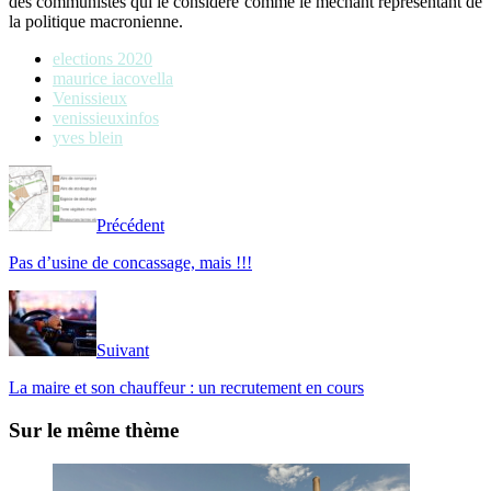
des communistes qui le considère comme le méchant représentant de
la politique macronienne.
elections 2020
maurice iacovella
Venissieux
venissieuxinfos
yves blein
Précédent
Pas d’usine de concassage, mais !!!
Suivant
La maire et son chauffeur : un recrutement en cours
Sur le même thème