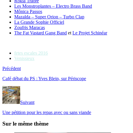
Rokia Traore
Les Monstroplantes – Electro Brass Band
Mônica Passos
Mazalda – Super Orion – Turbo Clap
La Grande Sophie Officiel
Zoufris Maracas
The Fat Vastard Gang Band
et
Le Projet Schinéar
fetes escales 2016
Venissieux
Précédent
Café débat du PS : Yves Blein, sur Périscope
Suivant
Une pétition pour les repas avec ou sans viande
Sur le même thème