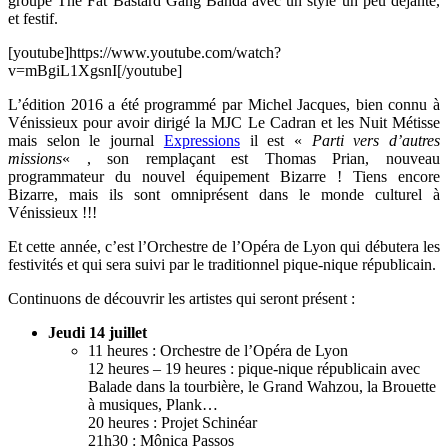
groupe The Fat Bastard Gang Banda avec un style un peu déjanté,
et festif.
[youtube]https://www.youtube.com/watch?
v=mBgiL1XgsnI[/youtube]
L’édition 2016 a été programmé par Michel Jacques, bien connu à
Vénissieux pour avoir dirigé la MJC Le Cadran et les Nuit Métisse
mais selon le journal
Expressions
il est «
Parti vers d’autres
missions
« , son remplaçant est Thomas Prian, nouveau
programmateur du nouvel équipement Bizarre ! Tiens encore
Bizarre, mais ils sont omniprésent dans le monde culturel à
Vénissieux !!!
Et cette année, c’est l’Orchestre de l’Opéra de Lyon qui débutera les
festivités et qui sera suivi par le traditionnel pique-nique républicain.
Continuons de découvrir les artistes qui seront présent :
Jeudi 14 juillet
11 heures : Orchestre de l’Opéra de Lyon
12 heures – 19 heures : pique-nique républicain avec
Balade dans la tourbière, le Grand Wahzou, la Brouette
à musiques, Plank…
20 heures : Projet Schinéar
21h30 : Mônica Passos