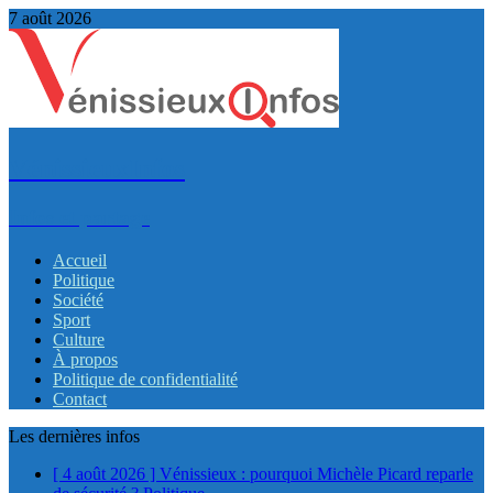
7 août 2026
VénissieuxInfos
Infos et partage
Accueil
Politique
Société
Sport
Culture
À propos
Politique de confidentialité
Contact
Les dernières infos
[ 4 août 2026 ]
Vénissieux : pourquoi Michèle Picard reparle