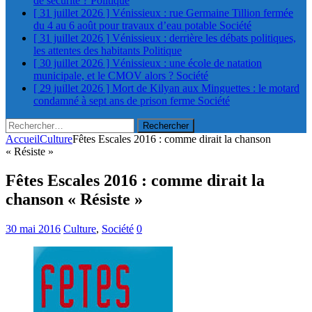
de sécurité ?
Politique
[ 31 juillet 2026 ]
Vénissieux : rue Germaine Tillion fermée
du 4 au 6 août pour travaux d’eau potable
Société
[ 31 juillet 2026 ]
Vénissieux : derrière les débats politiques,
les attentes des habitants
Politique
[ 30 juillet 2026 ]
Vénissieux : une école de natation
municipale, et le CMOV alors ?
Société
[ 29 juillet 2026 ]
Mort de Kilyan aux Minguettes : le motard
condamné à sept ans de prison ferme
Société
Rechercher :
Accueil
Culture
Fêtes Escales 2016 : comme dirait la chanson
« Résiste »
Fêtes Escales 2016 : comme dirait la
chanson « Résiste »
30 mai 2016
Culture
,
Société
0