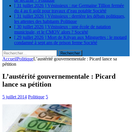
de sécurité ?
Politique
[ 31 juillet 2026 ]
Vénissieux : rue Germaine Tillion fermée
du 4 au 6 août pour travaux d’eau potable
Société
[ 31 juillet 2026 ]
Vénissieux : derrière les débats politiques,
les attentes des habitants
Politique
[ 30 juillet 2026 ]
Vénissieux : une école de natation
municipale, et le CMOV alors ?
Société
[ 29 juillet 2026 ]
Mort de Kilyan aux Minguettes : le motard
condamné à sept ans de prison ferme
Société
Rechercher :
Accueil
Politique
L’austérité gouvernementale : Picard lance sa
pétition
L’austérité gouvernementale : Picard
lance sa pétition
5 juillet 2014
Politique
5