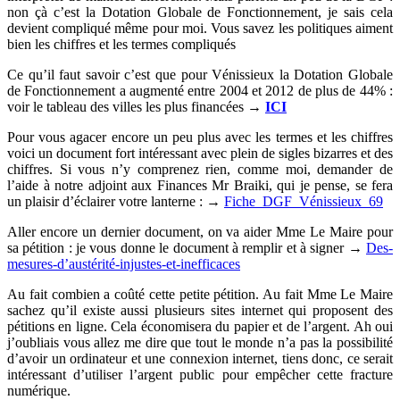
non çà c’est la Dotation Globale de Fonctionnement, je sais cela
devient compliqué même pour moi. Vous savez les politiques aiment
bien les chiffres et les termes compliqués
Ce qu’il faut savoir c’est que pour Vénissieux la Dotation Globale
de Fonctionnement a augmenté entre 2004 et 2012 de plus de 44% :
voir le tableau des villes les plus financées →
ICI
Pour vous agacer encore un peu plus avec les termes et les chiffres
voici un document fort intéressant avec plein de sigles bizarres et des
chiffres. Si vous n’y comprenez rien, comme moi, demander de
l’aide à notre adjoint aux Finances Mr Braiki, qui je pense, se fera
un plaisir d’éclairer votre lanterne : →
Fiche_DGF_Vénissieux_69
Aller encore un dernier document, on va aider Mme Le Maire pour
sa pétition : je vous donne le document à remplir et à signer →
Des-
mesures-d’austérité-injustes-et-inefficaces
Au fait combien a coûté cette petite pétition. Au fait Mme Le Maire
sachez qu’il existe aussi plusieurs sites internet qui proposent des
pétitions en ligne. Cela économisera du papier et de l’argent. Ah oui
j’oubliais vous allez me dire que tout le monde n’a pas la possibilité
d’avoir un ordinateur et une connexion internet, tiens donc, ce serait
intéressant d’utiliser l’argent public pour empêcher cette fracture
numérique.