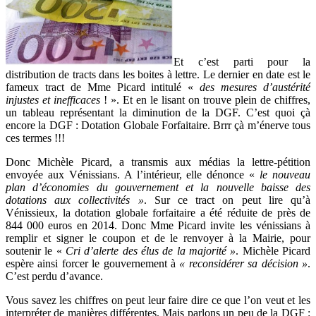
Et c’est parti pour la
distribution de tracts dans les boites à lettre. Le dernier en date est le
fameux tract de Mme Picard intitulé «
des mesures d’austérité
injustes et inefficaces
! ». Et en le lisant on trouve plein de chiffres,
un tableau représentant la diminution de la DGF. C’est quoi çà
encore la DGF : Dotation Globale Forfaitaire. Brrr çà m’énerve tous
ces termes !!!
Donc
Michèle Picard, a transmis aux médias la lettre-pétition
envoyée aux Vénissians. A l’intérieur, elle dénonce «
le nouveau
plan d’économies du gouvernement et la nouvelle baisse des
dotations aux collectivités »
. Sur ce tract on peut lire qu’à
Vénissieux, la dotation globale forfaitaire a été réduite de près de
844 000 euros en 2014. Donc Mme Picard invite les vénissians à
remplir et signer le coupon et de le renvoyer à la Mairie, pour
soutenir le «
Cri d’alerte des élus de la majorité »
.
Michèle Picard
espère ainsi forcer le gouvernement à
« reconsidérer sa décision »
.
C’est perdu d’avance.
Vous savez les chiffres on peut leur faire dire ce que l’on veut et les
interpréter de manières différentes. Mais parlons un peu de la DGF :