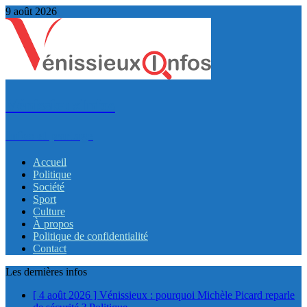
9 août 2026
VénissieuxInfos
Infos et partage
Accueil
Politique
Société
Sport
Culture
À propos
Politique de confidentialité
Contact
Les dernières infos
[ 4 août 2026 ]
Vénissieux : pourquoi Michèle Picard reparle