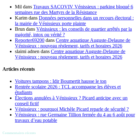
Mil
dans
Travaux SACOVIV Vénissieux : parking bloqué 6
semaines rue des Martyrs de la Résistance
Karim
dans
Données personnelles dans un recours électoral :
la mairie de Vénissieux porte plainte
Brun
dans
Vénissieux : les conseils de quartier arrêtés par la
majorité, intox ou vérité ?
Reporter69200
dans
Centre aquatique Auguste-Delaune de
Vénissieux : nouveau règlement, tarifs et horaires 2026
slaimi adnen
dans
Centre aquatique Auguste-Delaune de
Vénissieux : nouveau règlement, tarifs et horaires 2026
Articles récents
Voitures tampons : Idir Boumertit hausse le ton
Rentrée scolaire 2026 : TCL accompagne les élèves et
étudiants
Élections annulées à Vénissieux ? Picard anticipe avec un
conseil fictif
Vénissieux : pourquoi Michèle Picard reparle de sécurité ?
Vénissieux : rue Germaine Tillion fermée du 4 au 6 août pour
travaux d’eau potable
Commentaires récents