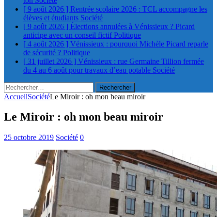
ton
Société
[ 9 août 2026 ]
Rentrée scolaire 2026 : TCL accompagne les
élèves et étudiants
Société
[ 9 août 2026 ]
Élections annulées à Vénissieux ? Picard
anticipe avec un conseil fictif
Politique
[ 4 août 2026 ]
Vénissieux : pourquoi Michèle Picard reparle
de sécurité ?
Politique
[ 31 juillet 2026 ]
Vénissieux : rue Germaine Tillion fermée
du 4 au 6 août pour travaux d’eau potable
Société
Rechercher :
Accueil
Société
Le Miroir : oh mon beau miroir
Le Miroir : oh mon beau miroir
25 octobre 2019
Société
0