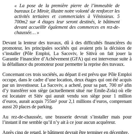
« La pose de la première pierre de l’immeuble de
bureaux Le Miroir, illustre notre volonté de renforcer les
activités tertiaires et commerciales à Vénissieux. 5
700m2 sur 4 étages leur seront destinés, le bâtiment
devant accueillir également des commerces en rez-de-
chaussée… »
Devant la lenteur des travaux, dû à des difficultés financières du
promoteur, les principales sociétés qui avaient pris la décision de
s’installer (Pôle Emploi, La Sacoviv, le Sitivà on fait jouer la
Garantie Financière d’Achèvement (GFA) qui est intervenue suite à
la défaillance du promoteur pour permettre la reprise des travaux.
Concernant ces trois sociétés, au départ il est prévu que Pôle Emploi
occupe, dans le cadre d’une location, deux étages qui ont été acquis
par un investisseur. La Sacoviv, a acheté, pour sa part, 700 m
²
afin
d’y transférer son siège (actuellement situé rue Emile-Zola) où elle
est locataire et Sitiv qui aurait vendu son siège pour 1 million
d’euros, aurait acquis 755m² pour 2,1 millions d’euros, comprenant
aussi 20 places de parking.
Au rez-de-chaussée, une brasserie devrait s’installer mais pour
l’instant il me semble qu’il n’y ait à ce jour aucun acquéreur.
Après cinq de retard, le bâtiment devrait être terminer en décembre,