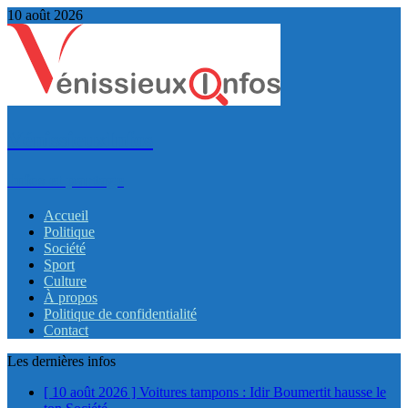
10 août 2026
VénissieuxInfos
Infos et partage
Accueil
Politique
Société
Sport
Culture
À propos
Politique de confidentialité
Contact
Les dernières infos
[ 10 août 2026 ]
Voitures tampons : Idir Boumertit hausse le