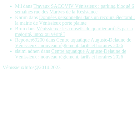
Mil
dans
Travaux SACOVIV Vénissieux : parking bloqué 6
semaines rue des Martyrs de la Résistance
Karim
dans
Données personnelles dans un recours électoral :
la mairie de Vénissieux porte plainte
Brun
dans
Vénissieux : les conseils de quartier arrêtés par la
majorité, intox ou vérité ?
Reporter69200
dans
Centre aquatique Auguste-Delaune de
Vénissieux : nouveau règlement, tarifs et horaires 2026
slaimi adnen
dans
Centre aquatique Auguste-Delaune de
Vénissieux : nouveau règlement, tarifs et horaires 2026
VénissieuxInfos@2014-2023