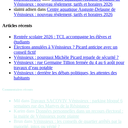
Vénissieux : nouveau règlement, tarifs et horaires 2026
slaimi adnen
dans
Centre aquatique Auguste-Delaune de
Vénissieux : nouveau règlement, tarifs et horaires 2026
Articles récents
Rentrée scolaire 2026 : TCL accompagne les élèves et
étudiants
Élections annulées à Vénissieux ? Picard anticipe avec un
conseil fictif
Vénissieux : pourquoi Michèle Picard reparle de sécurité ?
Vénissieux : rue Germaine Tillion fermée du 4 au 6 août pour
travaux d’eau potable
Vénissieux : derrière les débats politiques, les attentes des
habitants
Commentaires récents
Mil
dans
Travaux SACOVIV Vénissieux : parking bloqué 6
semaines rue des Martyrs de la Résistance
Karim
dans
Données personnelles dans un recours électoral :
la mairie de Vénissieux porte plainte
Brun
dans
Vénissieux : les conseils de quartier arrêtés par la
majorité, intox ou vérité ?