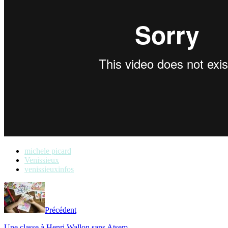
michele picard
Venissieux
venissieuxinfos
Précédent
Une classe à Henri Wallon sans Atsem