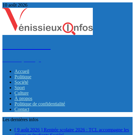
10 août 2026
VénissieuxInfos
Infos et partage
Accueil
Politique
Société
Sport
Culture
À propos
Politique de confidentialité
Contact
Les dernières infos
[ 9 août 2026 ]
Rentrée scolaire 2026 : TCL accompagne les