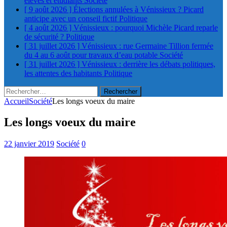
élèves et étudiants
Société
[ 9 août 2026 ]
Élections annulées à Vénissieux ? Picard
anticipe avec un conseil fictif
Politique
[ 4 août 2026 ]
Vénissieux : pourquoi Michèle Picard reparle
de sécurité ?
Politique
[ 31 juillet 2026 ]
Vénissieux : rue Germaine Tillion fermée
du 4 au 6 août pour travaux d’eau potable
Société
[ 31 juillet 2026 ]
Vénissieux : derrière les débats politiques,
les attentes des habitants
Politique
Rechercher :
Accueil
Société
Les longs voeux du maire
Les longs voeux du maire
22 janvier 2019
Société
0