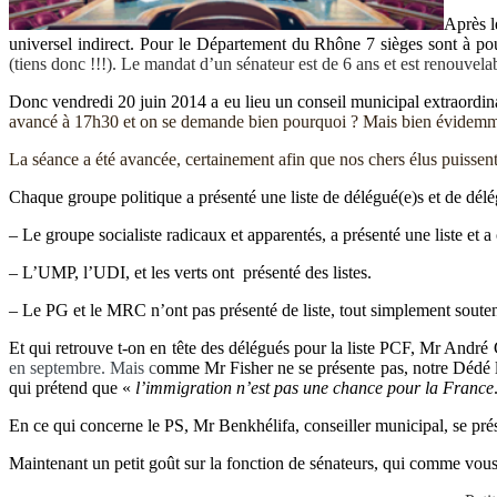
Après l
universel indirect. Pour le Département du Rhône 7 sièges sont à pour
(tiens donc !!!).
Le mandat d’un sénateur est de 6 ans et est renouvelab
Donc vendredi 20 juin 2014 a eu lieu un conseil municipal extraordin
avancé à 17h30 et on se demande bien pourquoi ? Mais bien évidemment
La séance a été avancée, certainement afin que nos chers élus puissent f
Chaque groupe politique a présenté une liste de délégué(e)s et de délé
– Le groupe socialiste radicaux et apparentés, a présenté une liste et a
– L’UMP, l’UDI, et les verts ont présenté des listes.
– Le PG et le MRC n’ont pas présenté de liste, tout simplement souteni
Et qui retrouve t-on en tête des délégués pour la liste PCF, Mr André
en septembre. Mais c
omme Mr Fisher ne se présente pas, notre Dédé lo
qui prétend que «
l’immigration n’est pas une chance pour la France
En ce qui concerne le PS, Mr Benkhélifa, conseiller municipal, se présen
Maintenant un petit goût sur la fonction de sénateurs, qui comme vous 