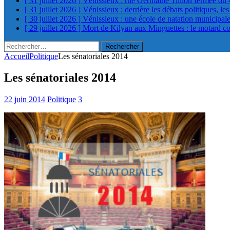
[ 31 juillet 2026 ]
Vénissieux : rue Germaine Tillion fermée du 
[ 31 juillet 2026 ]
Vénissieux : derrière les débats politiques, le
[ 30 juillet 2026 ]
Vénissieux : une école de natation municipa
[ 29 juillet 2026 ]
Mort de Kilyan aux Minguettes : le motard c
Rechercher :
Accueil
Politique
Les sénatoriales 2014
Les sénatoriales 2014
22 juin 2014
Politique
3