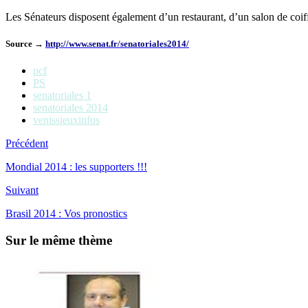
Les Sénateurs disposent également d’un restaurant, d’un salon de coiff
Source →
http://www.senat.fr/senatoriales2014/
pcf
PS
senatoriales 1
senatoriales 2014
venissieuxinfos
Précédent
Mondial 2014 : les supporters !!!
Suivant
Brasil 2014 : Vos pronostics
Sur le même thème