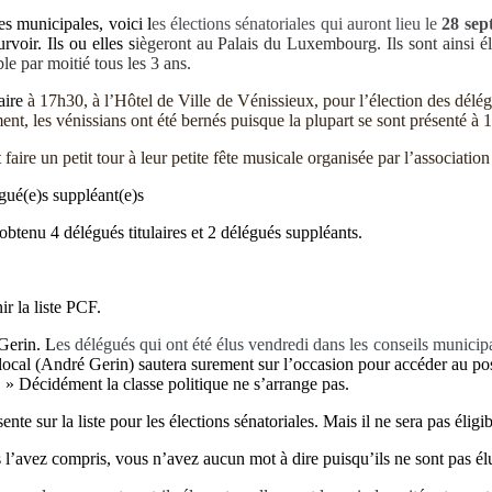
es municipales, voici l
es élections sénatoriales qui auront lieu le
28 sep
voir. Ils ou elles s
iègeront au Palais du Luxembourg. Ils sont ainsi él
le par moitié tous les 3 ans.
aire
à 17h30, à l’Hôtel de Ville de Vénissieux, pour l’élection des délé
, les vénissians ont été bernés puisque la plupart se sont présenté à 
aire un petit tour à leur petite fête musicale organisée par l’associatio
gué(e)s suppléant(e)s
 obtenu 4 délégués titulaires et 2 délégués suppléants.
r la liste PCF.
 Gerin. L
es délégués qui ont été élus vendredi dans les conseils municip
cal (André Gerin) sautera surement sur l’occasion pour accéder au poste 
. » Décidément la classe politique ne s’arrange pas.
te sur la liste pour les élections sénatoriales. Mais il ne sera pas élig
l’avez compris, vous n’avez aucun mot à dire puisqu’ils ne sont pas élus 