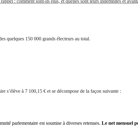
t rappel : comment sont-ils élus, et quelles sont leurs indemnités et avant
des quelques 150 000 grands électeurs au total.
ire s’élève à 7 100,15 € et se décompose de la façon suivante :
demnité parlementaire est soumise à diverses retenues.
Le net mensuel pe