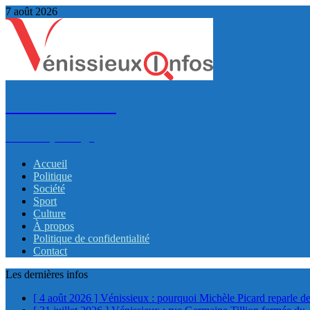
7 août 2026
VénissieuxInfos
Infos et partage
Accueil
Politique
Société
Sport
Culture
À propos
Politique de confidentialité
Contact
Les dernières infos
[ 4 août 2026 ]
Vénissieux : pourquoi Michèle Picard reparle de