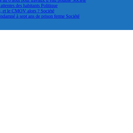
4 au 6 août pour travaux d’eau potable
Société
s attentes des habitants
Politique
le, et le CMOV alors ?
Société
ondamné à sept ans de prison ferme
Société