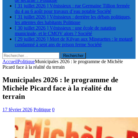
de sécurité ?
Politique
[ 31 juillet 2026 ]
Vénissieux : rue Germaine Tillion fermée
du 4 au 6 août pour travaux d’eau potable
Société
[ 31 juillet 2026 ]
Vénissieux : derrière les débats politiques,
les attentes des habitants
Politique
[ 30 juillet 2026 ]
Vénissieux : une école de natation
municipale, et le CMOV alors ?
Société
[ 29 juillet 2026 ]
Mort de Kilyan aux Minguettes : le motard
condamné à sept ans de prison ferme
Société
Rechercher :
Accueil
Politique
Municipales 2026 : le programme de Michèle
Picard face à la réalité du terrain
Municipales 2026 : le programme de
Michèle Picard face à la réalité du
terrain
17 février 2026
Politique
0