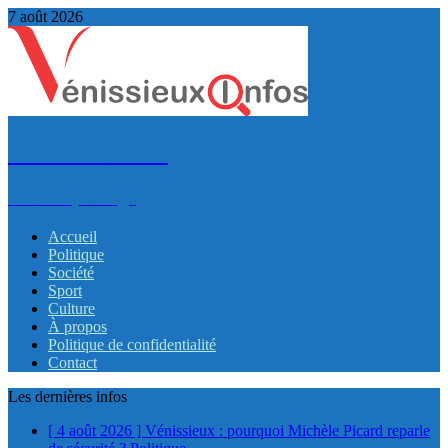
7 août 2026
VénissieuxInfos
Infos et partage
Accueil
Politique
Société
Sport
Culture
À propos
Politique de confidentialité
Contact
Les dernières infos
[ 4 août 2026 ]
Vénissieux : pourquoi Michèle Picard reparle