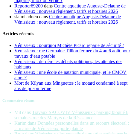
majorité, intox ou vérité ?
Reporter69200
dans
Centre aquatique Auguste-Delaune de
Vénissieux : nouveau règlement, tarifs et horaires 2026
slaimi adnen
dans
Centre aquatique Auguste-Delaune de
Vénissieux : nouveau règlement, tarifs et horaires 2026
Articles récents
Vénissieux : pourquoi Michèle Picard reparle de sécurité ?
Vénissieux : rue Germaine Tillion fermée du 4 au 6 août pour
travaux d’eau potable
Vénissieux : derrière les débats politiques, les attentes des
habitants
Vénissieux : une école de natation municipale, et le CMOV
alors ?
Mort de Kilyan aux Minguettes : le motard condamné à sept
ans de prison ferme
Commentaires récents
Mil
dans
Travaux SACOVIV Vénissieux : parking bloqué 6
semaines rue des Martyrs de la Résistance
Karim
dans
Données personnelles dans un recours électoral :
la mairie de Vénissieux porte plainte
Brun
dans
Vénissieux : les conseils de quartier arrêtés par la