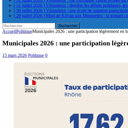
[ 31 juillet 2026 ]
Vénissieux : rue Germaine Tillion fermée du 
[ 31 juillet 2026 ]
Vénissieux : derrière les débats politiques, le
[ 30 juillet 2026 ]
Vénissieux : une école de natation municipa
[ 29 juillet 2026 ]
Mort de Kilyan aux Minguettes : le motard c
Rechercher :
Accueil
Politique
Municipales 2026 : une participation légèrement en h
Municipales 2026 : une participation légèr
15 mars 2026
Politique
0