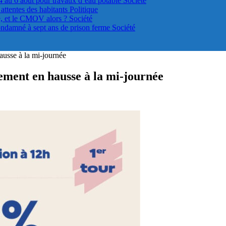
4 au 6 août pour travaux d’eau potable
Société
s attentes des habitants
Politique
le, et le CMOV alors ?
Société
ondamné à sept ans de prison ferme
Société
ausse à la mi-journée
ement en hausse à la mi-journée