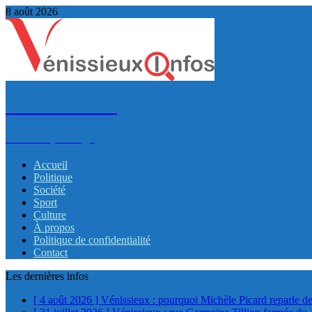
8 août 2026
VénissieuxInfos
Infos et partage
Accueil
Politique
Société
Sport
Culture
À propos
Politique de confidentialité
Contact
Les dernières infos
[ 4 août 2026 ]
Vénissieux : pourquoi Michèle Picard reparle de