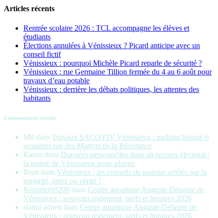
Articles récents
Rentrée scolaire 2026 : TCL accompagne les élèves et
étudiants
Élections annulées à Vénissieux ? Picard anticipe avec un
conseil fictif
Vénissieux : pourquoi Michèle Picard reparle de sécurité ?
Vénissieux : rue Germaine Tillion fermée du 4 au 6 août pour
travaux d’eau potable
Vénissieux : derrière les débats politiques, les attentes des
habitants
Commentaires récents
Mil
dans
Travaux SACOVIV Vénissieux : parking bloqué 6
semaines rue des Martyrs de la Résistance
Karim
dans
Données personnelles dans un recours électoral :
la mairie de Vénissieux porte plainte
Brun
dans
Vénissieux : les conseils de quartier arrêtés par la
majorité, intox ou vérité ?
Reporter69200
dans
Centre aquatique Auguste-Delaune de
Vénissieux : nouveau règlement, tarifs et horaires 2026
slaimi adnen
dans
Centre aquatique Auguste-Delaune de
Vénissieux : nouveau règlement, tarifs et horaires 2026