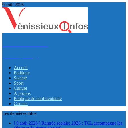
9 août 2026
VénissieuxInfos
Infos et partage
Accueil
Politique
Société
Sport
Culture
À propos
Politique de confidentialité
Contact
Les dernières infos
[ 9 août 2026 ]
Rentrée scolaire 2026 : TCL accompagne les