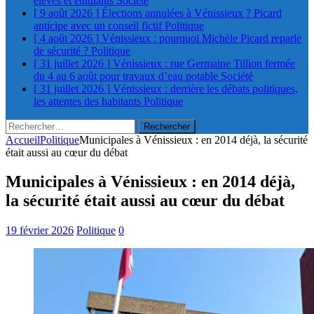
élèves et étudiants
Société
[ 9 août 2026 ]
Élections annulées à Vénissieux ? Picard
anticipe avec un conseil fictif
Politique
[ 4 août 2026 ]
Vénissieux : pourquoi Michèle Picard reparle
de sécurité ?
Politique
[ 31 juillet 2026 ]
Vénissieux : rue Germaine Tillion fermée
du 4 au 6 août pour travaux d’eau potable
Société
[ 31 juillet 2026 ]
Vénissieux : derrière les débats politiques,
les attentes des habitants
Politique
Rechercher :
Accueil
Politique
Municipales à Vénissieux : en 2014 déjà, la sécurité
était aussi au cœur du débat
Municipales à Vénissieux : en 2014 déjà,
la sécurité était aussi au cœur du débat
19 février 2026
Politique
0